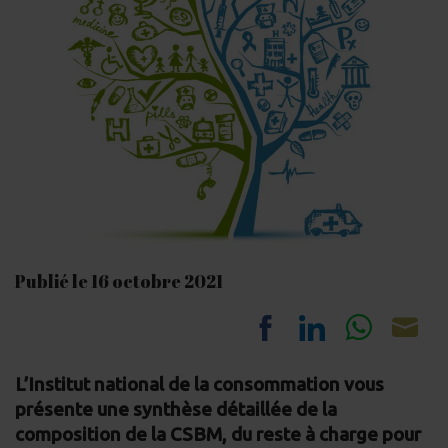
Publié le 16 octobre 2021
Share
Share
Share
Sh
L’Institut national de la consommation vous
on
on
on
on
présente une synthèse détaillée de la
Facebook
LinkedIn
Whats
Em
composition de la CSBM, du reste à charge pour