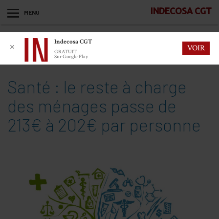
INDECOSA CGT
MENU
Indecosa CGT
✕
VOIR
GRATUIT
Sur Google Play
Santé : le reste à charge
des ménages passe de
213€ à 202€ par personne