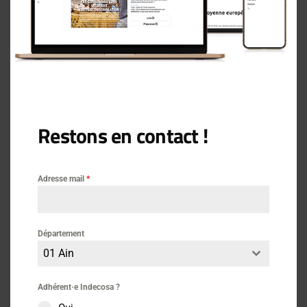
2.1 – Les soins hospitaliers
2.2 – Les soins de ville
2.3 – Les transports sanitaires
2.4 – Les médicaments en ambulatoire
2.5 – Les autres biens médicaux
Restons en contact !
3 – Tableau récapitulatif et évolution par rapport à l’année
précédente
Adresse mail
*
Par l’Institut National de la Consommation le 14 oct.2021
Département
01 Ain
Adhérent·e Indecosa ?