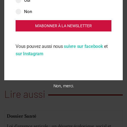
Oui
Actus
Non
M'ABONNER À LA NEWSLETTER
Santé
Décryptages
Vous pouvez aussi nous
suivre sur facebook
et
sur Instagram
Non, merci.
Lire aussi
Dossier Santé
Loi d’urgence agricole : un désastre écologique, social et