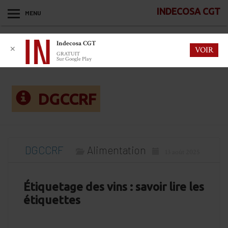
INDECOSA CGT
MENU
Indecosa CGT
✕
VOIR
GRATUIT
Sur Google Play
DGCCRF
DGCCRF
Alimentation
13 août 2025
Étiquetage des vins : savoir lire les
étiquettes