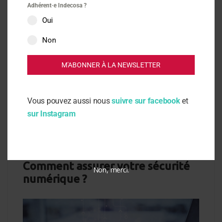
Actus
DGCCRF
Transports
Adhérent·e Indecosa ?
Oui
18 novembre 2021
Non
Nouvelle obligation
d’équipement des véhicules en
M'ABONNER À LA NEWSLETTER
période hivernale
Vous pouvez aussi nous
suivre sur facebook
et
sur Instagram
DGCCRF
Internet
6 octobre 2021
Comment assurer votre sécurité
Non, merci.
numérique ?