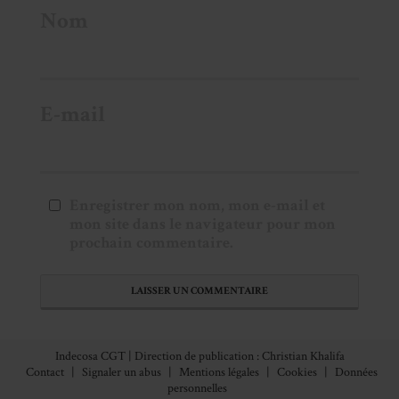
Nom
E-mail
Enregistrer mon nom, mon e-mail et
mon site dans le navigateur pour mon
prochain commentaire.
Indecosa CGT | Direction de publication : Christian Khalifa
Contact
|
Signaler un abus
|
Mentions légales
|
Cookies
|
Données
personnelles