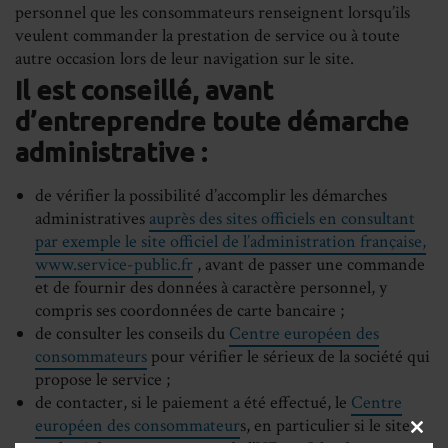
personnel que les consommateurs renseignent lorsqu’ils
veulent commander la prestation de service ou à toute
autre occasion lors de leur navigation sur le site.
Il est conseillé, avant
d’entreprendre toute démarche
administrative :
de vérifier la possibilité d’accomplir les démarches
administratives
auprès des sites officiels en consultant
par exemple le site officiel de l’administration française,
www.service-public.fr
, avant de passer une commande
et de fournir des données à caractère personnel, y
compris ses coordonnées de carte bancaire ;
de consulter les conseils du
Centre européen des
consommateurs
pour vérifier le sérieux de la société qui
propose le service ;
de contacter, si le paiement a été effectué, le
Centre
européen des consommateur
s, en particulier si le site
CLOS