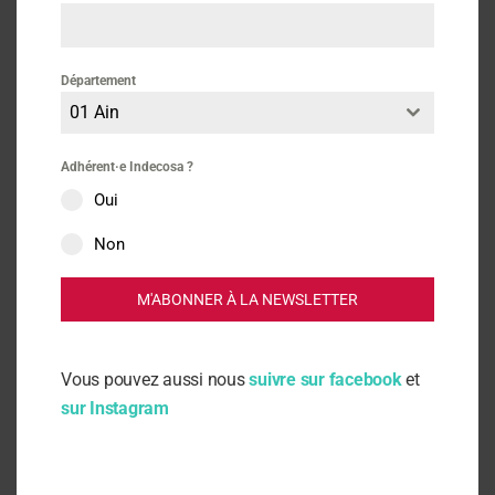
DGCCRF – 15/03/2021
Département
01 Ain
Adhérent·e Indecosa ?
Oui
Non
Actus
M'ABONNER À LA NEWSLETTER
DGCCRF
Vous pouvez aussi nous
suivre sur facebook
et
sur Instagram
Consommation
Internet
Fiches pratiques