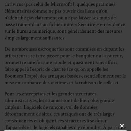
antivirus (pas celui de Microsoft!), quelques pratiques
élémentaires comme ne pas ouvrir des liens qu’on
n’identifie pas clairement ou ne pas laisser ses mots de
passe traîner dans un fichier noté « Sécurité » en évidence
sur le bureau numérique, sont généralement des mesures
simples largement suffisantes.
De nombreuses escroqueries sont commises en dupant les
utilisateurs : se faire passer pour le banquier ou l’assureur,
promettre une fortune rapide et quasiment sans effort,
faire appel à l’esprit de charité (ce qu’on appelle les
Boomers Traps), des arnaques basées essentiellement sur la
mise en confiance des victimes et la trahison de celle-ci.
Pour les entreprises et les grandes structures
administratives, les attaques sont de bien plus grande
ampleur. Logiciels de rançon, vol de données,
détournement de sites, ces attaques ont de très larges
conséquences et obligent ces structures à se doter
d’appareils et de logiciels capables d’y répondre. À partir de
CLOS