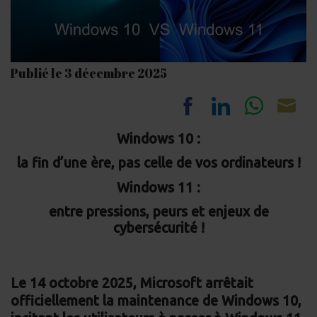
Publié le 3 décembre 2025
Share
Share
Share
Sh
Windows 10
:
on
on
on
on
la fin d’une ère, pas celle de vos ordinateurs !
Facebook
LinkedIn
Whats
Em
Windows 11
:
entre pressions, peurs et enjeux de
cybersécurité !
Le
14 octobre 2025
,
Microsoft arrêtait
officiellement la maintenance de Windows 10,