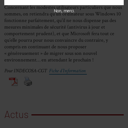
Concernant les modestes utilisateurs particuliers que nous
Non, merci.
sommes, on retiendra qu’un ordinateur sous Windows 10
fonctionne parfaitement, qu’il ne nous dispense pas des
mesures minimales de sécurité (antivirus à jour et
comportement prudent), et que Microsoft fera tout ce
qu’elle pourra pour nous convaincre du contraire, y
compris en continuant de nous proposer
« généreusement » de migrer sous son nouvel
environnement… en attendant le prochain !
Pour INDECOSA-CGT
Fiche d’Information
Actus