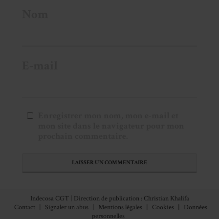
Nom
E-mail
Enregistrer mon nom, mon e-mail et
mon site dans le navigateur pour mon
prochain commentaire.
Indecosa CGT | Direction de publication : Christian Khalifa
Contact
|
Signaler un abus
|
Mentions légales
|
Cookies
|
Données
personnelles