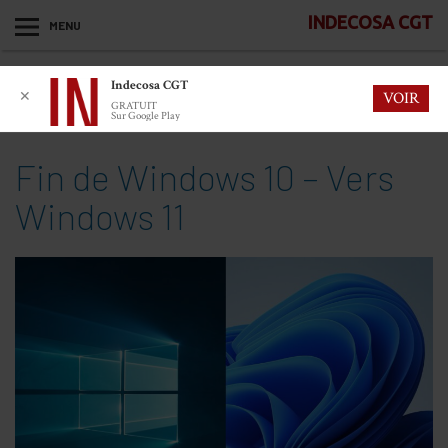
INDECOSA CGT
MENU
Indecosa CGT
✕
VOIR
GRATUIT
Sur Google Play
Fin de Windows 10 – Vers
Windows 11