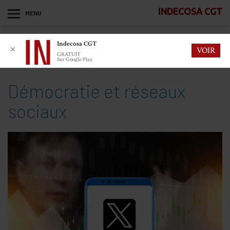
INDECOSA CGT
MENU
Indecosa CGT
✕
VOIR
GRATUIT
Sur Google Play
Démocratie et réseaux
sociaux