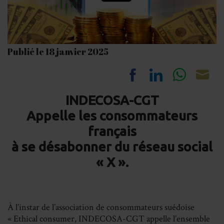
Publié le 18 janvier 2025
Share
Share
Share
Sh
INDECOSA-CGT
on
on
on
on
Appelle les consommateurs
Facebook
LinkedIn
Whats
Em
français
à se désabonner du réseau social
« X ».
À l’instar de l’association de consommateurs suédoise
« Ethical consumer, INDECOSA-CGT appelle l’ensemble