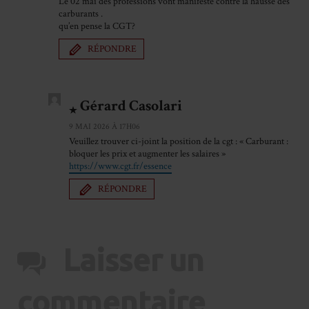
Le 02 mai des professions vont manifesté contre la hausse des
carburants .
qu’en pense la CGT?
RÉPONDRE
Gérard Casolari
9 MAI 2026 À 17H06
Veuillez trouver ci-joint la position de la cgt : « Carburant :
bloquer les prix et augmenter les salaires »
https://www.cgt.fr/essence
RÉPONDRE
Laisser un
commentaire