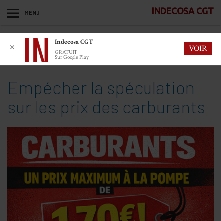
INDECOSA CGT
MENU
Indecosa CGT
✕
VOIR
GRATUIT
Sur Google Play
Empécher la spéculation
sur les prix des carburants