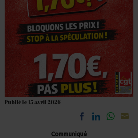
Publié le 15 avril 2026
Share
Share
Share
Sh
Communiqué
on
on
on
on