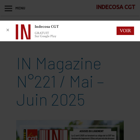
INDECOSA CGT
MENU
Indecosa CGT
✕
VOIR
GRATUIT
Sur Google Play
IN Magazine
N°221 / Mai –
Juin 2025