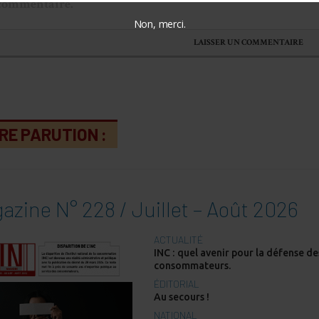
commentaire.
Non, merci.
RE PARUTION :
azine N° 228 / Juillet – Août 2026
ACTUALITÉ
INC : quel avenir pour la défense de
consommateurs.
ÉDITORIAL
Au secours !
NATIONAL