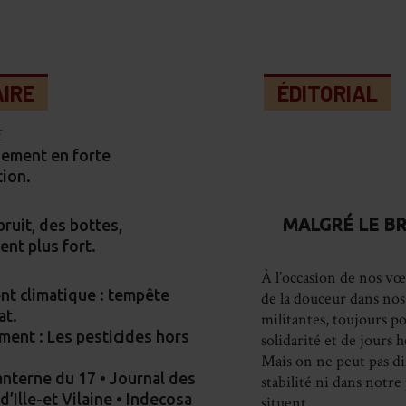
IRE
ÉDITORIAL
E
gement en forte
ion.
MALGRÉ LE B
bruit, des bottes,
nt plus fort.
À l’occasion de nos v
t climatique : tempête
de la douceur dans nos 
at.
militantes, toujours p
ent : Les pesticides hors
solidarité et de jours 
Mais on ne peut pas di
anterne du 17 • Journal des
stabilité ni dans notre 
d’Ille-et Vilaine • Indecosa
situent.