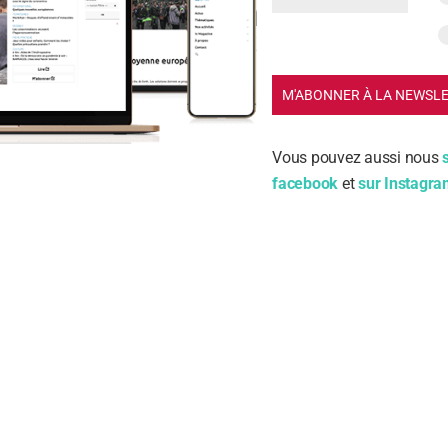
M'ABONNER À LA NEWSL
Vous pouvez aussi nous
facebook
et
sur Instagr
m
ail
Enregistrer mon nom, mon e-mail et mon site dans le na