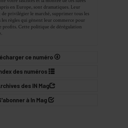
te voire fascistes et la montée de ces idées
pris en Europe, sont dramatiques. Leur
t de privilégier le marché, supprimer tous les
s les règles qui gênent leur commerce pour
e profits. Cette politique de dérégulation
e.
lécharger ce numéro
Index des numéros
rchives des IN Mag
S'abonner à In Mag