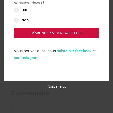
Adhérent·e Indecosa ?
Oui
Lire aussi
Non
M'ABONNER À LA NEWSLETTER
Vous pouvez aussi nous
suivre sur facebook
et
Laisser un
sur Instagram
commentaire
Non, merci.
Commentaire