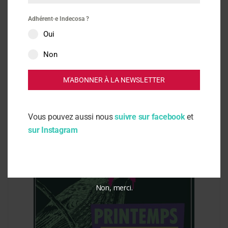
Actus
Adhérent·e Indecosa ?
4 avril 2025
Oui
Contre les pesticides qui tuent le
Non
vivant
M'ABONNER À LA NEWSLETTER
Vous pouvez aussi nous
suivre sur facebook
et
sur Instagram
Non, merci.