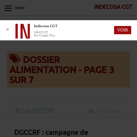
INDECOSA CGT
MENU
Indecosa CGT
✕
VOIR
GRATUIT
Sur Google Play
DOSSIER
ALIMENTATION - PAGE 3
SUR 7
Actus
DGCCRF
19 juillet 2025
DGCCRF : campagne de