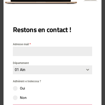
Banques, assurances : les
médiateurs sont-ils efficaces ?
Restons en contact !
Actus
19 mai 2021
Adresse mail
*
Nos comptes bancaires, cibles
privilégiées des escrocs du web
Département
01 Ain
Adhérent·e Indecosa ?
Actus
13 mai 2021
Oui
Non
1 000 nouvelles suppressions