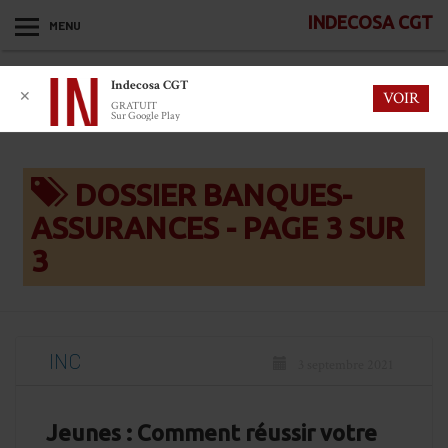
INDECOSA CGT
MENU
Indecosa CGT
✕
VOIR
GRATUIT
Sur Google Play
DOSSIER BANQUES-
ASSURANCES - PAGE 3 SUR
3
INC
3 septembre 2021
Jeunes : Comment réussir votre