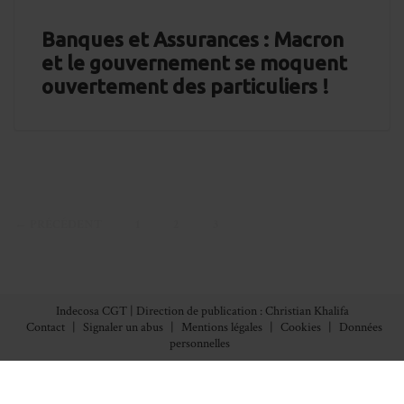
Banques et Assurances : Macron
et le gouvernement se moquent
ouvertement des particuliers !
← PRÉCÉDENT
1
2
3
Indecosa CGT | Direction de publication : Christian Khalifa
Contact
|
Signaler un abus
|
Mentions légales
|
Cookies
|
Données
personnelles