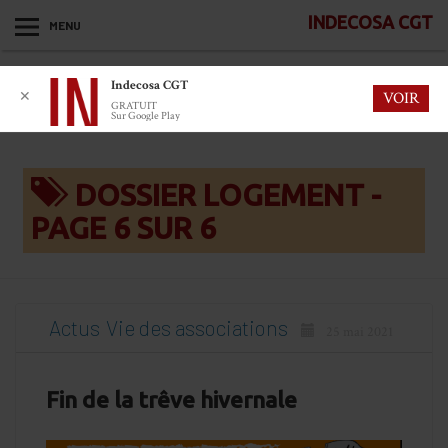
INDECOSA CGT
MENU
Indecosa CGT
✕
VOIR
GRATUIT
Sur Google Play
DOSSIER LOGEMENT -
PAGE 6 SUR 6
Actus
Vie des associations
25 mai 2021
Fin de la trêve hivernale