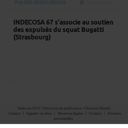
Vie des associations
17 octobre 2020
INDECOSA 67 s’associe au soutien
des expulsés du squat Bugatti
(Strasbourg)
← PRÉCÉDENT
1
…
5
6
Indecosa CGT | Direction de publication : Christian Khalifa
Contact
|
Signaler un abus
|
Mentions légales
|
Cookies
|
Données
personnelles