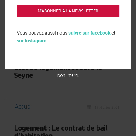
Logement : Les obligations des
M'ABONNER À LA NEWSLETTER
contractants
Vous pouvez aussi nous
suivre sur facebook
et
sur Instagram
Vie des associations
19 février 2021
Etat du logement social à la
Seyne
Non, merci.
Actus
15 février 2021
Logement : Le contrat de bail
d’habitation