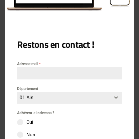
9 mars 2021
Le CREP : Constat des risques
d’exposition au plomb
Restons en contact !
Actus
3 mars 2021
Adresse mail
*
Visale : Louer votre logement en
Département
toute confiance
01 Ain
Adhérent·e Indecosa ?
Oui
Actus
21 février 2021
Non