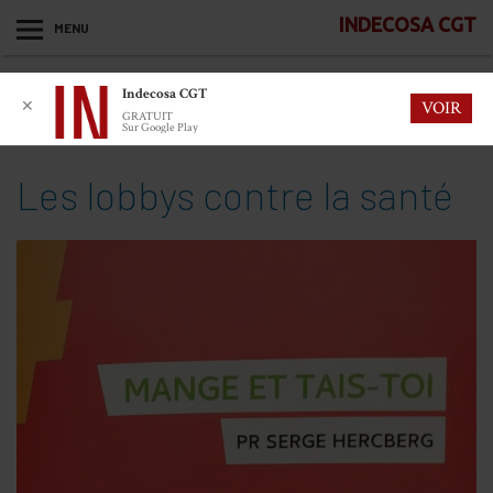
INDECOSA CGT
MENU
Indecosa CGT
✕
VOIR
GRATUIT
Sur Google Play
Les lobbys contre la santé