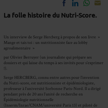
Share
Share
Share
Sh
La folle histoire du Nutri-Score.
on
on
on
on
Facebook
LinkedIn
Whats
Em
Un interview de Serge Hercberg à propos de son livre »
Mange et tais toi : un nutritionniste face au lobby
agroalimentaire »
par Olivier Berruyer (un journaliste qui prépare ses
dossiers et qui laisse du temps à ses invités pour s’exprimer
!).
Serge HERCBERG, connu entre autres pour l’invention
du Nutri-score, est nutritionniste et épidémiologiste,
professeur à l’université Sorbonne Paris-Nord. Il a dirigé
pendant près de 20 ans l’unité de recherche en
Épidémiologie nutritionnelle
(Inserm/Inrae/CNAM/université Paris 13) et piloté de