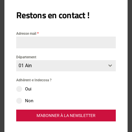
Restons en contact !
Adresse mail
*
Actus
Département
Santé
01 Ain
Vidéos
Adhérent·e Indecosa ?
Oui
Non
M'ABONNER À LA NEWSLETTER
Lire aussi