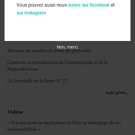
Vous pouvez aussi nous
suivre sur facebook
et
sur Instagram
Dossier Santé
Loi d’urgence agricole : un désastre écologique, social et
démocratique
Non, merci.
Mesures du nombre de doses de pesticides
Contre la ré-introduction de l’acétamipride et de la
flupyradifurone
La Sentinelle de la Santé N° 27
voir plus...
Vidéos
« Nos missions se multiplient et l’Etat se désengage de ses
responsabilités »