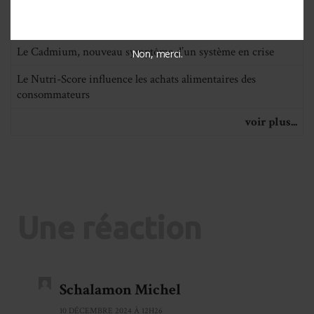
Avec INDECOSA CGT La voix des patients s’amplifie !
Le Cadmium, nouveau symptôme d’un système en crise
Non, merci.
Le Nutri-Score influence les achats alimentaires des
consommateurs
voir plus...
Une réaction
Schalamon Michel
10 DÉCEMBRE 2024 À 12H26