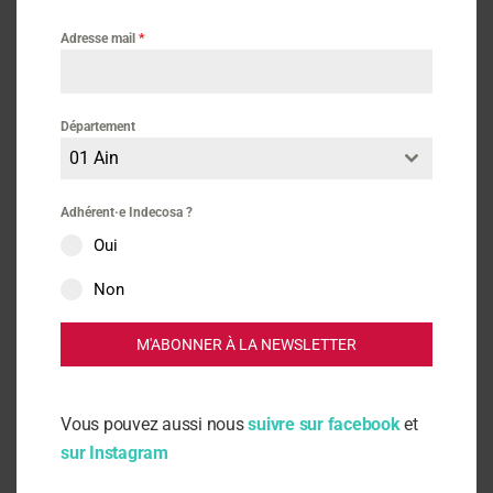
Adresse mail
*
Lire aussi
Département
Dossier Alimentation
01 Ain
Loi d’urgence agricole : un désastre écologique, social et
démocratique
Adhérent·e Indecosa ?
Oui
Journal alimentation N° 8 – Précarité et aide alimentaire
Non
Mesures du nombre de doses de pesticides
La Sentinelle de la Santé N° 27
M'ABONNER À LA NEWSLETTER
voir plus...
Vous pouvez aussi nous
suivre sur facebook
et
Articles
sur Instagram
Vie Nouvelle N° 252