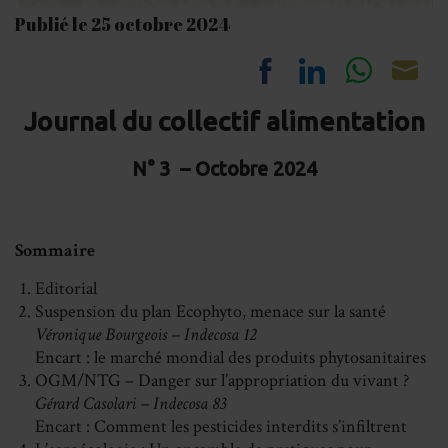
Publié le 25 octobre 2024
Share
Share
Share
Sh
Journal du collectif alimentation
on
on
on
on
Facebook
LinkedIn
Whats
Em
N° 3 – Octobre 2024
Sommaire
Editorial
Suspension du plan Ecophyto, menace sur la santé
Véronique Bourgeois – Indecosa 12
Encart : le marché mondial des produits phytosanitaires
OGM/NTG – Danger sur l’appropriation du vivant ?
Gérard Casolari – Indecosa 83
Encart : Comment les pesticides interdits s’infiltrent