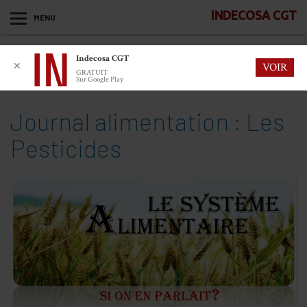
INDECOSA CGT
MENU
Indecosa CGT
✕
VOIR
GRATUIT
Sur Google Play
Journal alimentation : Les
Pesticides