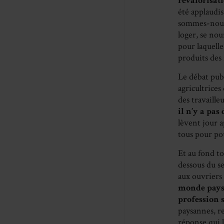
revalorisat
été applaudis
sommes-nous a
loger, se nou
pour laquelle
produits des 
Le débat publ
agricultrices
des travailleu
il n’y a pas
lèvent jour a
tous pour pou
Et au fond to
dessous du s
aux ouvriers 
monde paysan
profession 
paysannes, r
réponse qui l