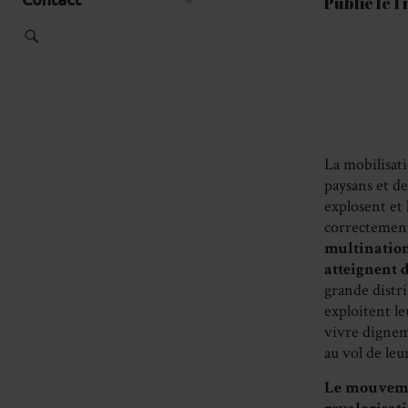
Publié le 
La mobilisat
paysans et de
explosent et 
correctemen
multination
atteignent d
grande distri
exploitent le
vivre digneme
au vol de leu
Le mouvemen