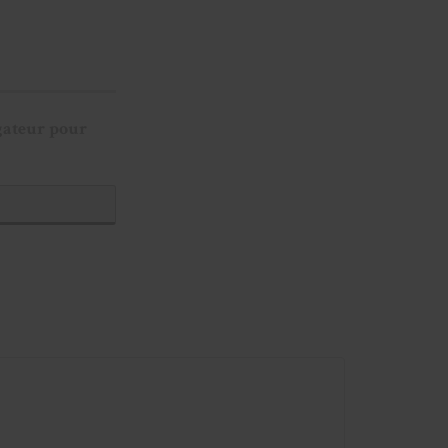
gateur pour
s
Consulter