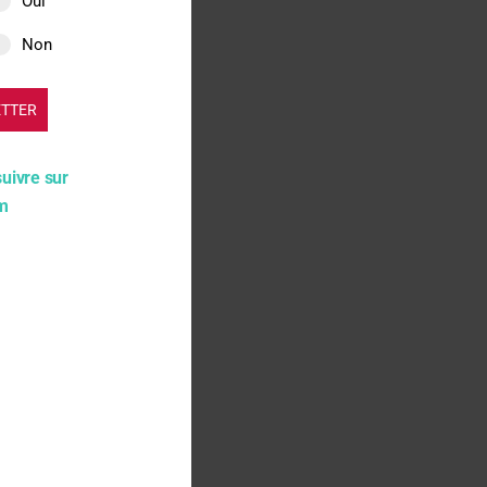
Oui
isant pour réaliser
vail, remettons à
Non
le agricole
, voilà les
n travail et de
ETTER
suivre sur
am
re