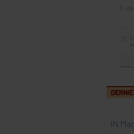
E
m
DERNIÈ
IN Mag