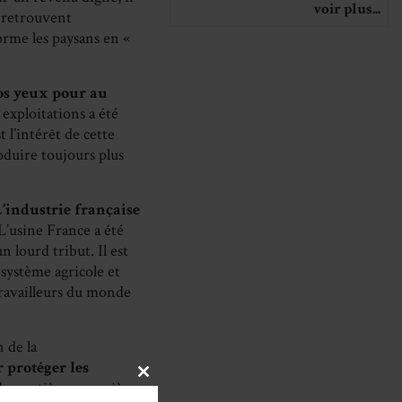
voir plus...
e retrouvent
orme les paysans en «
os yeux pour au
 exploitations a été
 l’intérêt de cette
roduire toujours plus
?
’industrie française
 L’usine France a été
n lourd tribut. Il est
système agricole et
travailleurs du monde
n de la
 protéger les
CLOSE
 des matières premières
THIS