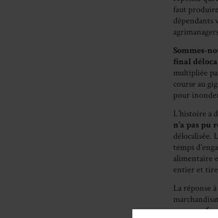
faut produire
dépendants vo
agrimanagers
Sommes-nous
final déloca
multipliée pa
course au gig
pour inonder 
L’histoire a
n’a pas pu 
délocalisée. 
temps d’enga
alimentaire 
entier et tir
La réponse à 
marchandisat
paysans fac