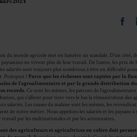
1 mars 2024
Sha
on
Fa
ion du monde agricole met en lumière un scandale. D’un côté, de
 paysannes ne vivent plus de leur travail. De l’autre, les prix de 
les salariés sont toujours plus nombreux à être en difficulté po
t. Pourquoi ?
Parce que les richesses sont captées par la fina
ales de l’agroalimentaire et par la grande distribution d
es records.
Ce sont les mêmes, les patrons de l’agroalimentaire 
bution, qui s’allient pour tirer vers le bas la rémunération des a
urs salariés. Les causes du malaise sont les mêmes, les revendicat
nt de notre métier. Nous appelons les salariés et les paysans à 
r travail par les multinationales et par les actionnaires.
t des agriculteurs et agricultrices en colère doit permet