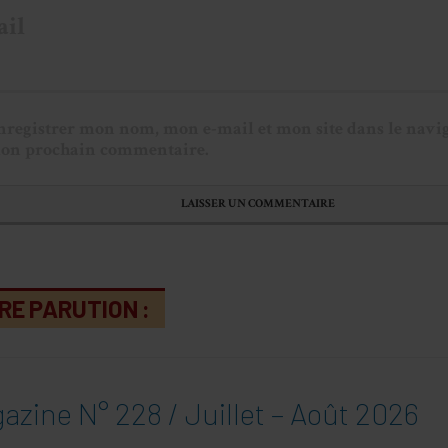
nregistrer mon nom, mon e-mail et mon site dans le navi
on prochain commentaire.
RE PARUTION :
azine N° 228 / Juillet – Août 2026
ACTUALITÉ
INC : quel avenir pour la défense de
consommateurs.