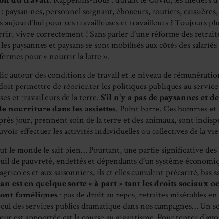
ion du travail
. Rappelons-nous : durant le Covid, les métiers d’
 : paysan·nes, personnel soignant, éboueurs, routiers, caissières
ujourd’hui pour ces travailleuses et travailleurs ? Toujours plus
rrir, vivre correctement ! Sans parler d’une réforme des retraite
 les paysannes et paysans se sont mobilisés aux côtés des salariés 
fermes pour « nourrir la lutte ».
ic autour des conditions de travail et le niveau de rémunération
 doit permettre de réorienter les politiques publiques au service 
ses et travailleurs de la terre.
S’il n’y a pas de paysannes et d
 de nourriture dans les assiettes
. Point barre. Ces hommes et 
près jour, prennent soin de la terre et des animaux, sont indispe
voir effectuer les activités individuelles ou collectives de la vi
ut le monde le sait bien… Pourtant, une partie significative des
euil de pauvreté, endettés et dépendants d’un système économ
agricoles et aux saisonniers, ils et elles cumulent précarité, bas sa
 est en quelque sorte « à part » tant les droits sociaux oc
sont faméliques
: pas de droit au repos, retraites misérables en 
ecul des services publics dramatique dans nos campagnes… Un sca
eur est appoqrtée est la course au gigantisme. Pour tenter d’avo