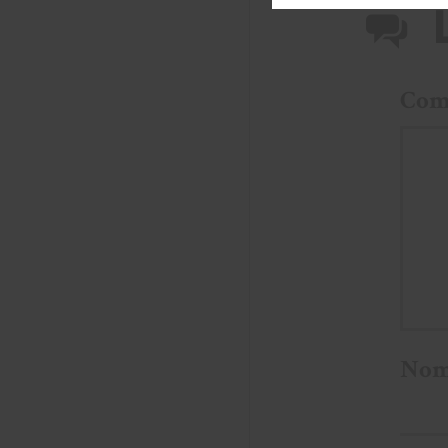
Com
No
E-m