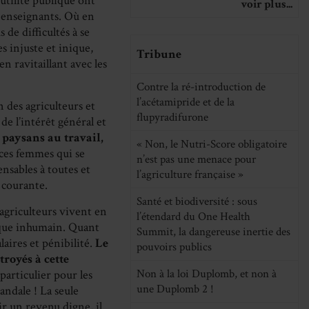
utilité publique ont
voir plus...
, enseignants. Où en
 de difficultés à se
s injuste et inique,
Tribune
en ravitaillant avec les
Contre la ré-introduction de
l’acétamipride et de la
 des agriculteurs et
flupyradifurone
de l’intérêt général et
e paysans au travail,
« Non, le Nutri-Score obligatoire
ces femmes qui se
n’est pas une menace pour
nsables à toutes et
l’agriculture française »
e courante.
Santé et biodiversité : sous
 agriculteurs vivent en
l’étendard du One Health
ique inhumain. Quant
Summit, la dangereuse inertie des
laires et pénibilité.
Le
pouvoirs publics
troyés à cette
Non à la loi Duplomb, et non à
particulier pour les
une Duplomb 2 !
ndale ! La seule
ir un revenu digne, il