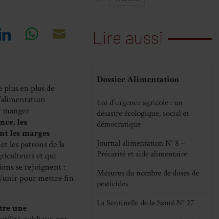
Lire aussi
re
Share
Share
Share
on
on
on
cebook
LinkedIn
WhatsApp
Email
Dossier Alimentation
 plus en plus de
l’alimentation
Loi d’urgence agricole : un
ur manger
désastre écologique, social et
nce, les
démocratique
ont les marges
Journal alimentation N° 8 –
et les patrons de la
Précarité et aide alimentaire
griculteurs et qui
ions se rejoignent :
Mesures du nombre de doses de
s’unir pour mettre fin
pesticides
La Sentinelle de la Santé N° 27
tre une