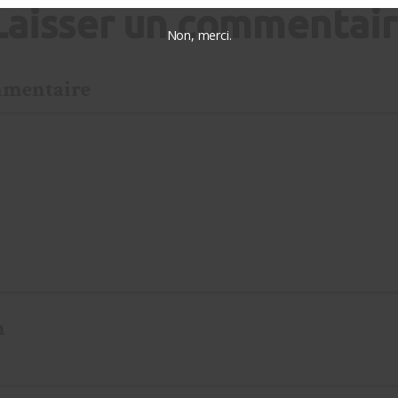
mentaire
Non, merci.
m
ail