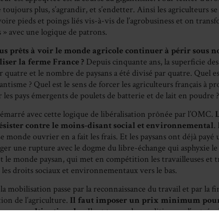
 toujours plus, s’agrandir, et s’endetter. Ainsi les agriculteurs s
ire pieds et poings liés vis-à-vis de l’agrobusiness et on transf
 » avec une logique de patrons.
 prêts à voir le monde agricole continuer à périr sous n
liser la ferme France ?
Depuis cinquante ans, la superficie des
r quatre et le nombre de paysans a été divisé par quatre. Quel est
antisme ? Quel est le sens de forcer les agriculteurs français à p
les pays émergents de poulets de batterie et de lait en poudre 
 démarré avec cette logique de libéralisation prônée par l’OMC.
L
résister contre le moins-disant social et environnemental
.
Le monde ouvrier en a fait les frais. Et les paysans ont déjà payé u
ger une rupture avec le dogme du libre-échange qui asphyxie le 
et le monde paysan, qui met en compétition les travailleuses et 
e les droits sociaux et environnementaux vers le bas.
la mobilisation passe par la reconnaissance du travail et par la fi
ion de l’agriculture.
Il faut imposer un prix minimum pour
e aux multinationales
. Il est temps de conditionner l’entrée