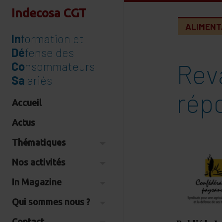
Indecosa CGT
ALIMENT
In
formation et
Dé
fense des
Reva
Co
nsommateurs
Sa
lariés
répo
Accueil
Actus
Thématiques
Nos activités
In Magazine
Qui sommes nous ?
Contact