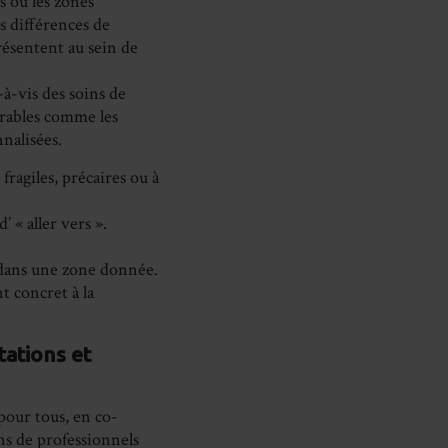
s ou les zones
s différences de
résentent au sein de
-à-vis des soins de
érables comme les
nnalisées.
 fragiles, précaires ou à
’ « aller vers ».
s dans une zone donnée.
t concret à la
tations et
pour tous, en co-
ons de professionnels