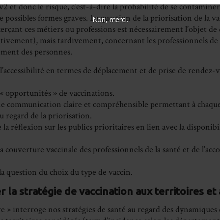
et donc le risque, c’est-à-dire la probabilité de se contaminer
 possibles formes graves. La question de la priorisation de la v
Non, merci.
rçant ces métiers ou professions est nécessairement l’objet de d
itivement), mais tardivement, concernant les professionnels de l
ement des personnes.
l’accessibilité en termes de déplacement et de prise de rendez-v
s « opportunités » de vaccinations.
ne communication claire et compréhensible permettant à chaque
au regard de la priorisation.
 la réflexion sur les publics prioritaires en lien avec la disponibi
la couverture vaccinale des professionnels de la santé et de l’
la question du choix du type de vaccin.
 la stratégie de vaccination aux territoires et
re » interroge nos stratégies de santé au regard des dynamiques 