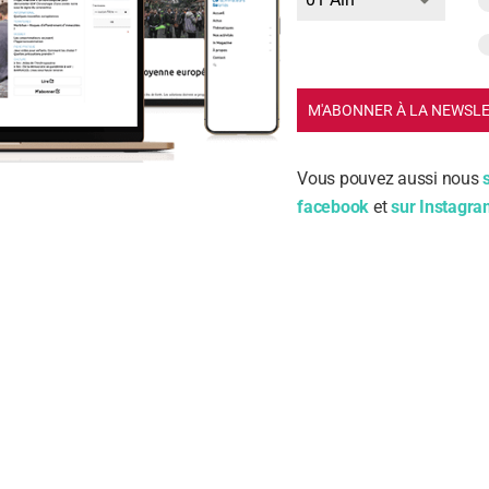
 la disponibilité en quantité suffisante des va
ins
 vaccin est à la source des inégalités entre pays et au sein d’un
M'ABONNER À LA NEWSL
vité et à l’urgence de la situation, il convient aujourd’hui de mobi
cessaire pour organiser une production mondiale massive de vac
Vous pouvez aussi nous
é d’un recours au système des licences d’office.
facebook
et
sur Instagr
ce sur les coûts de production et d’acquisition des différents va
ion pour un accès mondial et équitable aux vaccins.
rement le choix de la santé publique.
der la stratégie de priorisation des publics cib
on
affections préexistantes ont été progressivement pris en compte 
rioritaires pour le déploiement de la stratégie vaccinale (réf. H
la gravité de cette maladie chez les personnes considérées comme
stiques des vaccins disponibles.
t les activités professionnels exercés conditionnent également 