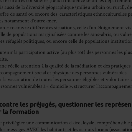
es territoires considérés (taux d’incidence selon les département
s aussi de la diversité géographique (milieu urbain ou rural), de
offre de santé ou encore des caractéristiques ethnoculturelles p
res notamment d’outre-mer.
on » recouvre différentes situations, celle d’un éloignement vis
elle de populations marginalisées comme les sans-abris, ou vuln
es réfugiés politiques, ou encore celle de populations institutio
outenir la participation active (au plus tôt) des personnes les plus
ite.
ne réelle attention à la qualité de la médiation et des pratiques d
’accompagnement social et physique des personnes vulnérables.
 la vaccination de toutes les personnes éligibles et volontaire
ersonnes vulnérables à « domicile », structurer l’accompagnemen
contre les préjugés, questionner les représen
 la formation
de privilégier une communication claire, loyale, compréhensible 
les messages AVEC les habitants et les acteurs locaux (associati