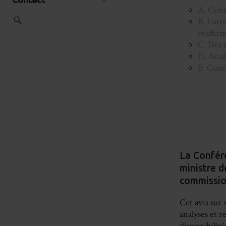
A. Const
B. Lutte
réaffir
C. Des s
D. Anal
E. Conc
La Confére
ministre d
commissio
Cet avis sur 
analyses et 
disponibilité