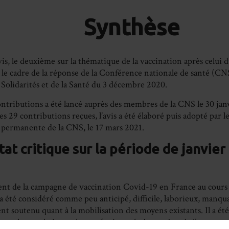
Synthèse
is, le deuxième sur la thématique de la vaccination après celui 
s le cadre de la réponse de la Conférence nationale de santé (CNS
 Solidarités et de la Santé du 3 décembre 2020.
ntributions a été lancé auprès des membres de la CNS le 30 janv
des 29 contributions reçues, l’avis a été élaboré puis adopté par 
ermanente de la CNS, le 17 mars 2021.
tat critique sur la période de janvier
nt de la campagne de vaccination Covid-19 en France au cours 
a été considéré comme peu anticipé, difficile, laborieux, manqua
t soutenu quant à la mobilisation des moyens existants. Il a été
pour la population et les professionnels de santé et de l’accom