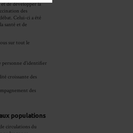
 et de développer la
accination des
ébat. Celui-ci a été
a santé et de
ous sur tout le
 personne d’identifier
lité croissante des
accompagnement des
 aux populations
de circulations du