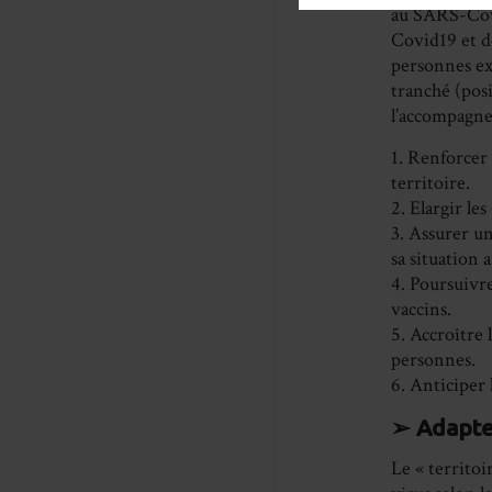
au SARS-Cov2 
Covid19 et de
personnes exe
tranché (pos
l’accompagn
1. Renforcer 
territoire.
2. Elargir le
3. Assurer u
sa situation 
4. Poursuivre
vaccins.
5. Accroître 
personnes.
6. Anticiper 
➢ Adapter
Le « territoi