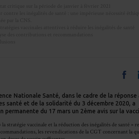
at critique sur la période de janvier à février 2021
r contre les inégalités de santé : une impérieuse nécessité éthiq
mée par la CNS.
tratégies vaccinales attentives à réduire les inégalités de santé
yse des contributions et recommandations
lusions
Sha
on
nce Nationale Santé, dans le cadre de la réponse à
es santé et de la solidarité du 3 décembre 2020, 
Fa
n permanente du 17 mars un 2ème avis sur la vacc
« la stratégie vaccinale et la réduction des inégalités de santé » 
recommandations, les revendications de la CGT concernant la que
 en doses de vaccin suffisantes.