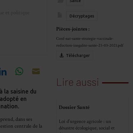
Santé
ue et politique
Décryptages
Pièces-jointes :
Conf-nat-sante-strategie-vaccinale-
reduction-inegalite-sante-25-03-2021.pdf
Télécharger
re
Share
Share
Share
Lire aussi
on
on
on
 la saisine du
a adopté en
cebook
LinkedIn
WhatsApp
Email
ination.
Dossier Santé
reprend, dans ses
Loi d’urgence agricole : un
stion centrale de la
désastre écologique, social et