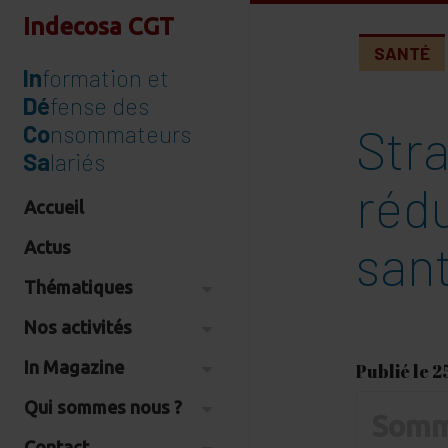
Indecosa CGT
SANTÉ
In
formation et
Dé
fense des
Stra
Co
nsommateurs
Sa
lariés
rédu
Accueil
san
Actus
Thématiques
Nos activités
In Magazine
Publié le 
Qui sommes nous ?
Somm
Contact