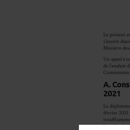
Le présent av
s’inscrit dan
Ministre des
Un appel à co
de l’analyse 
Commission p
A. Cons
2021
Le déploieme
février 2021 
insuffisammen
inquiétudes 