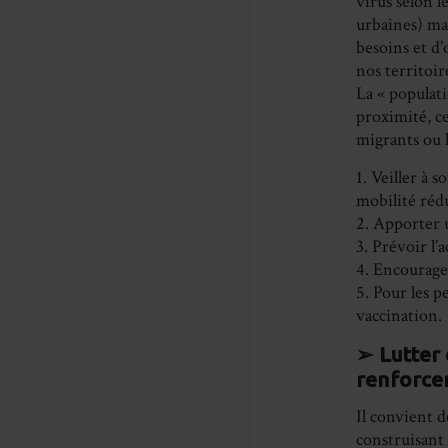
virus selon l
urbaines) mai
besoins et d’
nos territoi
La « populati
proximité, c
migrants ou l
1. Veiller à s
mobilité rédu
2. Apporter u
3. Prévoir l
4. Encourager
5. Pour les p
vaccination.
➢ Lutter 
renforcer
Il convient 
construisant 