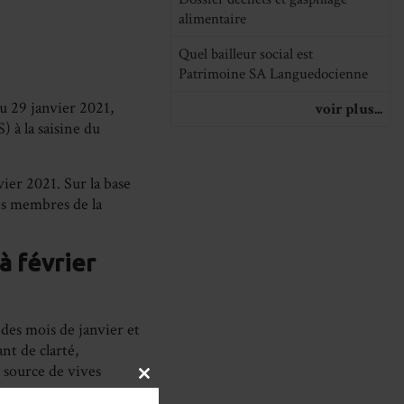
alimentaire
Quel bailleur social est
Patrimoine SA Languedocienne
du 29 janvier 2021,
voir plus...
) à la saisine du
ier 2021. Sur la base
les membres de la
 à février
des mois de janvier et
nt de clarté,
 source de vives
CLOSE
pagnement.
THIS