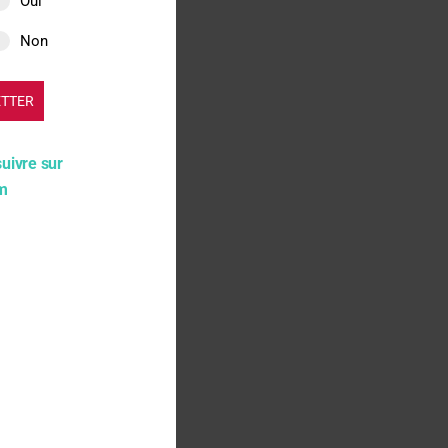
Oui
ccins au regard
Non
 même pays.
ETTER
liser le cadre
cin.
suivre sur
am
ccins.
les de la
dans l’identification
AS) contre la Covid-19
 fragiles et au regard
le niveau d’exposition