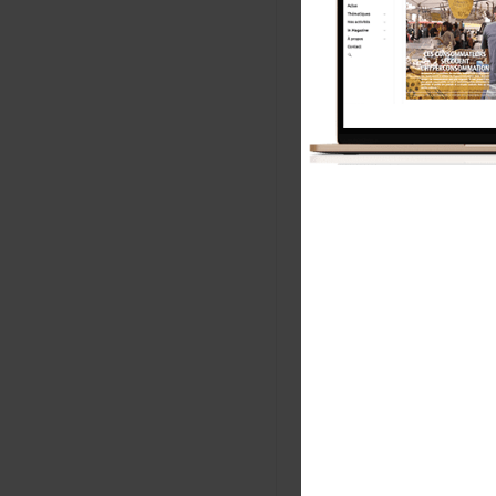
➢ Assurer
des beso
La pénurie en
Face à la gra
juridique né
1. Possibilit
2. Transparen
3. Collaborat
4. Faire clai
➢ Consoli
vaccinati
L’âge et les 
des publics p
au regard de 
des caractéri
Les métiers e