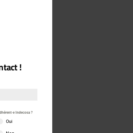
tact !
re
dhérent·e Indecosa ?
Oui