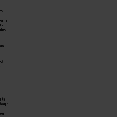
-
es
•
ur la
s •
oins
’un
té
e
e la
chage
n
ues