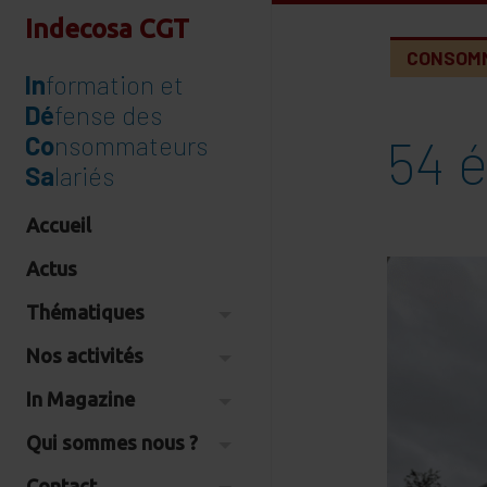
Indecosa CGT
CONSOM
In
formation et
Dé
fense des
54 
Co
nsommateurs
Sa
lariés
Accueil
Actus
Thématiques
Nos activités
In Magazine
Qui sommes nous ?
Contact