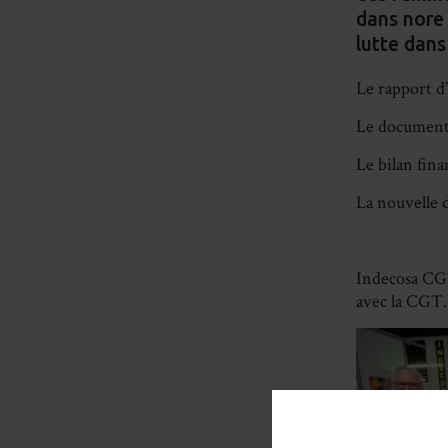
dans nore 
lutte dans
Le rapport d’
Le document 
Le bilan fina
La nouvelle 
Indecosa CGT
avec la CGT.