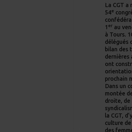
La CGT a 
e
54
congr
confédéral
er
1
au vend
à Tours. 
délégués o
bilan des t
dernières
ont constr
orientatio
prochain 
Dans un c
montée de
droite, de
syndicali
la CGT, d’
culture de
des femmes