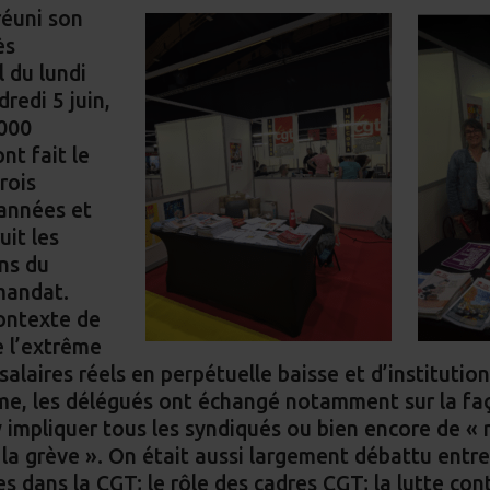
on
réuni son
ès
Fa
 du lundi
redi 5 juin,
1000
nt fait le
rois
 années et
uit les
ns du
mandat.
ontexte de
 l’extrême
 salaires réels en perpétuelle baisse et d’institutio
sme, les délégués ont échangé notamment sur la fa
y impliquer tous les syndiqués ou bien encore de « 
 la grève ». On était aussi largement débattu entre 
 dans la CGT; le rôle des cadres CGT; la lutte con