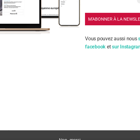
M'ABONNER À LA NEWSL
Vous pouvez aussi nous
facebook
et
sur Instagr
m
ail
nregistrer mon nom, mon e-mail et mon site dans le navi
on prochain commentaire.
Non, merci.