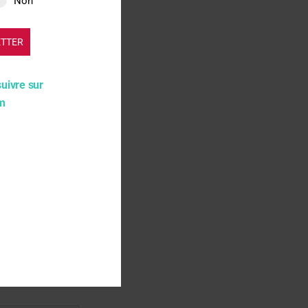
Non
ETTER
suivre sur
am
gateur pour