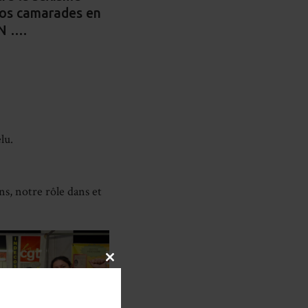
 nos camarades en
RN ….
lu.
s, notre rôle dans et
CLOSE
THIS
MODULE