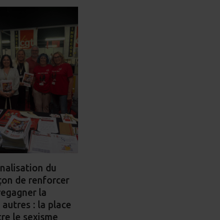
on
on
on
cebook
LinkedIn
WhatsApp
Email
nnalisation du
çon de renforcer
regagner la
autres : la place
tre le sexisme