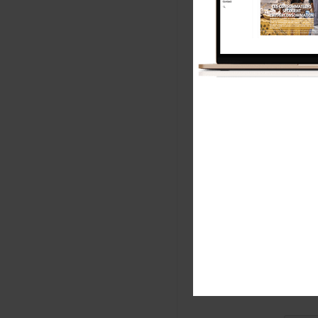
No
E-m
E
m