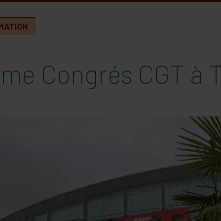
MATION
éme Congrés CGT à 