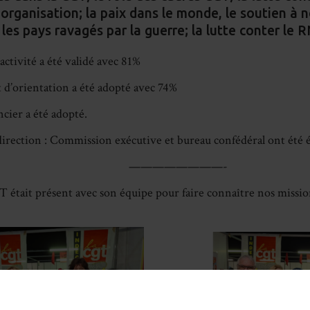
organisation; la paix dans le monde, le soutien à
 les pays ravagés par la guerre; la lutte conter le 
activité a été validé avec 81%
d’orientation a été adopté avec 74%
ncier a été adopté.
direction : Commission exécutive et bureau confédéral ont été é
————————-
 était présent avec son équipe pour faire connaître nos mission