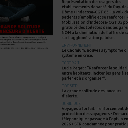
Représentation des usagers des
établissements de santé du Puy-de
Dôme • Indecosa-CGT 63 : la voix d
patients s’amplifie et se renforce ! 
Mobilisation d’Indecosa-CGT 35 po
gratuité des toilettes dans les gare
NON à la diminution de l’offre de s
sur l’agglomération paloise .
ENVIRONNEMENT
Le Cadmium, nouveau symptôme d
système en crise.
PORTRAIT
Lucie Pagat : “Renforcer la solidari
entre habitants, inciter les gens à s
parler et à s’organiser”.
DOSSIER
La grande solitude des lanceurs
d’alerte.
JURIDIQUE
Voyages à forfait : renforcement d
protection des voyageurs • Démar
téléphonique : passage à l’opt-in e
2026 • SFR condamnée pour pratiq