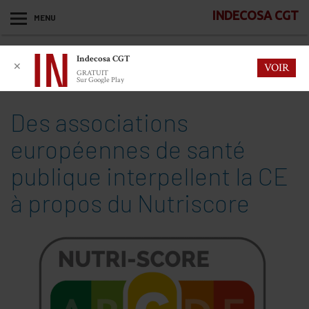
INDECOSA CGT
MENU
Indecosa CGT
✕
VOIR
GRATUIT
Sur Google Play
Des associations
européennes de santé
publique interpellent la CE
à propos du Nutriscore