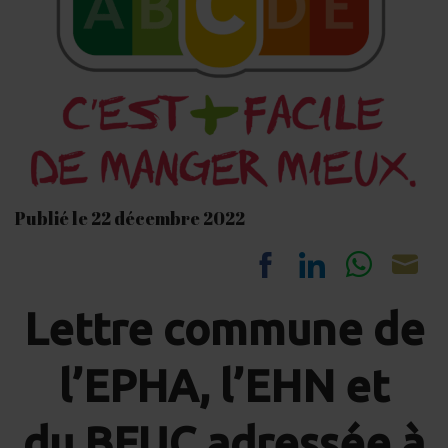
Publié le 22 décembre 2022
Share
Share
Share
Sh
Lettre commune de
on
on
on
on
Facebook
LinkedIn
Whats
Em
l’EPHA, l’EHN et
du BEUC adressée à