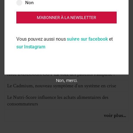
Non
Contre la ré-introduction de l’acétamipride et de la
flupyradifurone
M'ABONNER À LA NEWSLETTER
La Sentinelle de la Santé N° 27
voir plus...
Vous pouvez aussi nous
suivre sur facebook
et
sur Instagram
Articles
Vie Nouvelle N° 252
Avec INDECOSA CGT La voix des patients s’amplifie !
Non, merci.
Le Cadmium, nouveau symptôme d’un système en crise
Le Nutri-Score influence les achats alimentaires des
consommateurs
voir plus...