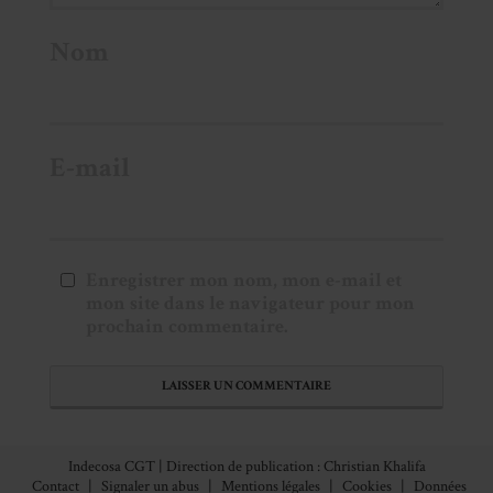
Nom
E-mail
Enregistrer mon nom, mon e-mail et
mon site dans le navigateur pour mon
prochain commentaire.
Indecosa CGT | Direction de publication : Christian Khalifa
Contact
|
Signaler un abus
|
Mentions légales
|
Cookies
|
Données