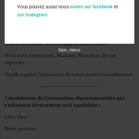
maîtrise de l’énergie et de rénovation énergétique).
Vous pouvez aussi nous
suivre sur facebook
et
Pour votre information, dans le prolongement du congé
sur Instagram
de représentation,
notre association INDECOSA CGT
revendique le Statut du Militant Associatif,
qui
permet sur tout le territoire, une présence reconnue de
tous les militants investis dans les associations.
Non, merci.
Nous vous remercions, Madame, Monsieur, de vos
réponses.
Veuillez agréer l’expression de notre sincère considération
———————————
Coordonnées de l’association départementales qui
s’adressera directement aux candidats :
Lieu, date :
Nom, prénom :