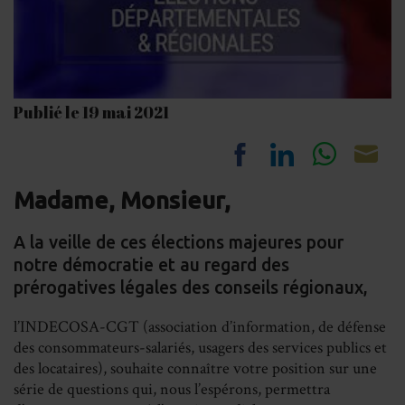
Publié le 19 mai 2021
Share
Share
Share
Sh
Madame, Monsieur,
on
on
on
on
Facebook
LinkedIn
Whats
Em
A la veille de ces élections majeures pour
notre démocratie et au regard des
prérogatives légales des conseils régionaux,
l’INDECOSA-CGT (association d’information, de défense
des consommateurs-salariés, usagers des services publics et
des locataires), souhaite connaître votre position sur une
série de questions qui, nous l’espérons, permettra