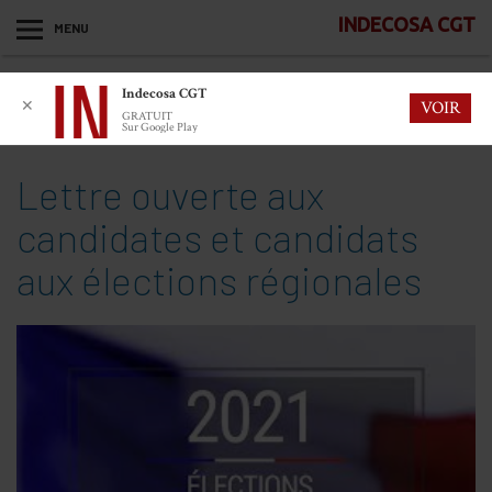
INDECOSA CGT
MENU
Indecosa CGT
✕
VOIR
GRATUIT
Sur Google Play
Lettre ouverte aux
candidates et candidats
aux élections régionales