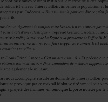
 se sont rassemblés ce lundi matin sur le marché de la cité populai
de solidarité envers Thierry Billoir, informer la population et lu
treprises par l’Indecosa. «
Nous sommes là pour leur dire ce qu’on fa
quent-ils.
ue c’est un règlement de comptes entre bandes, il n’en demeure pas mo
st passé à côté d’une catastrophe
», reprend Gérard Casolari. Il indi
 courrier le préfet, la maire de La Seyne et la présidente de l’office HL
nnent les mesures nécessaires pour faire stopper ces violences. Il
est inad
s conditions pareilles
. »
ean-Louis Trinel, lance : «
C’est un acte criminel.
» Et précise que c
e violences qui montent
». «
Nous demandons de meilleurs rapports avec l’
réclame également le militant.
ari nous accompagne ensuite au domicile de Thierry Billoir pou
lontaire provoqué par ce cocktail Molotov tiré samedi soir vers
ngin a projeté des flammes, en témoigne la porte noircie par le 
er…
voir les jeunes qui m’ont expliqué que je n’étais pas la cible. Mais que c’