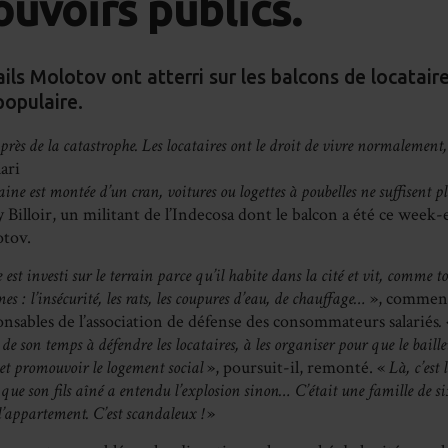
ouvoirs publics.
ils Molotov ont atterri sur les balcons de locatai
populaire.
 près de la catastrophe. Les locataires ont le droit de vivre normalemen
ari
ine est montée d’un cran, voitures ou logettes à poubelles ne suffisent p
 Billoir, un militant de l’Indecosa dont le balcon a été ce week-e
otov.
st investi sur le terrain parce qu’il habite dans la cité et vit, comme tou
s : l’insécurité, les rats, les coupures d’eau, de chauffage…
», commenc
onsables de l’association de défense des consommateurs salariés
.
de son temps à défendre les locataires, à les organiser pour que le bailleu
et promouvoir le logement social
», poursuit-il, remonté. «
Là, c’est
ue son fils aîné a entendu l’explosion sinon… C’était une famille de si
l’appartement. C’est scandaleux !
»