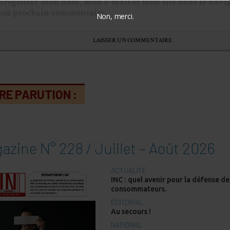
nregistrer mon nom, mon e-mail et mon site dans le navi
on prochain commentaire.
Non, merci.
RE PARUTION :
azine N° 228 / Juillet – Août 2026
ACTUALITÉ
INC : quel avenir pour la défense de
consommateurs.
ÉDITORIAL
Au secours !
NATIONAL