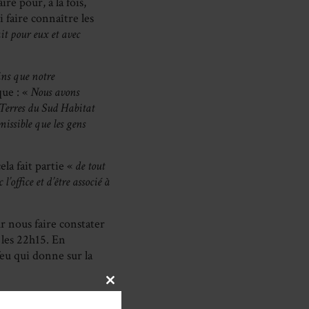
re pour, à la fois,
i faire connaître les
it pour eux et avec
ins que notre
que : «
Nous avons
M Terres du Sud Habitat
missible que les gens
ela fait partie «
de tout
office et d’être associé à
r nous faire constater
 les 22h15. En
feu qui donne sur la
CLOSE
était à eux qu’on voulait
THIS