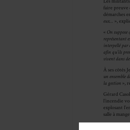
Les militants
faire preuve 
démarches en
eux…
», expli
«
On suppose q
représentant e
interpellé par
afin qu’ils pre
vivent dans de
À ses côtés J
un ensemble d
la gestion
», 
Gérard Casol
l’incendie vo
explosant l’e
salle à mang
«
Je suis allé 