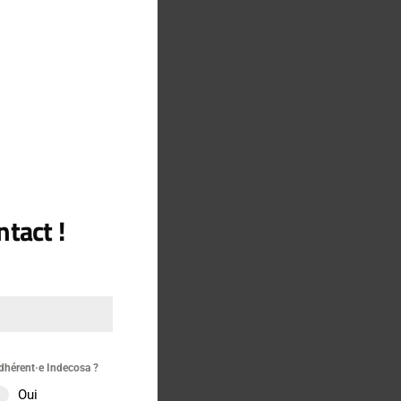
MODULE
pos de l’un d’eux :
nts, ils se sont trompés
règlement de comptes
ion de la bande qui
étits de ceux qui
au.
te famille de la cité
tact !
re
dhérent·e Indecosa ?
Oui