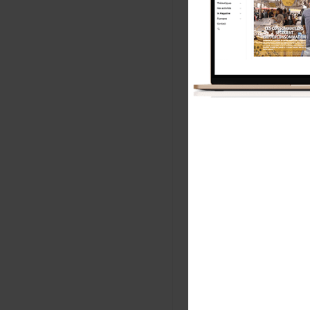
No
E-m