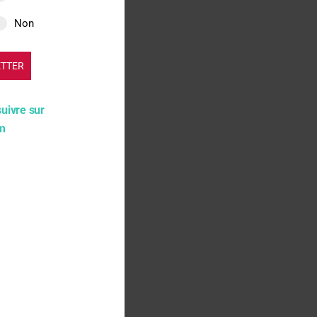
Non
ETTER
suivre sur
am