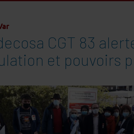
Var
ndecosa CGT 83 alert
lation et pouvoirs p