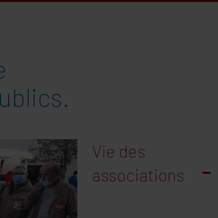
e
ublics.
Vie des
associations