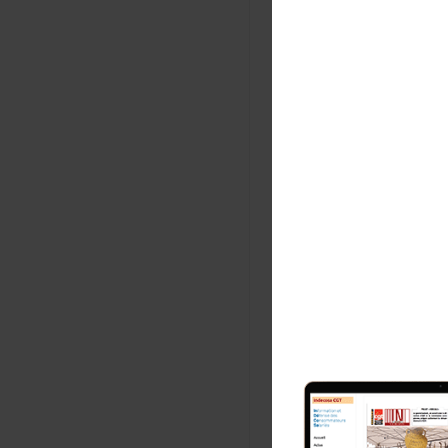
probablement 
«
Ceux du Mes
de balcon.
» C
que la violen
sévissait dan
n’hésiteront 
Comme avec le
Berthe, nouve
Thierry Turp
Com