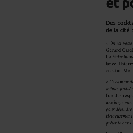
et p
Des cockta
de la cité 
«
On est passé
Gérard Casol
L
a bêtise huma
lance Thierry
cocktail Mol
«
Ce camarade e
mêmes problème
l’un des resp
une large part 
pour défendre 
Heureusement q
présente dans 