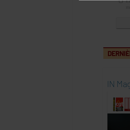
E
m
DERNIÈ
IN Mag