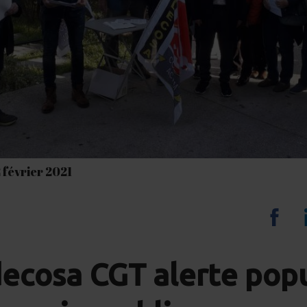
2 février 2021
Sha
on
decosa CGT alerte pop
Fa