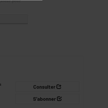
gateur pour
s
Consulter
S'abonner