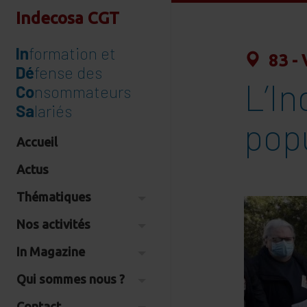
Indecosa CGT
In
formation et
83 - 
Dé
fense des
L’I
Co
nsommateurs
Sa
lariés
popu
Accueil
Actus
Thématiques
Nos activités
In Magazine
Qui sommes nous ?
Contact