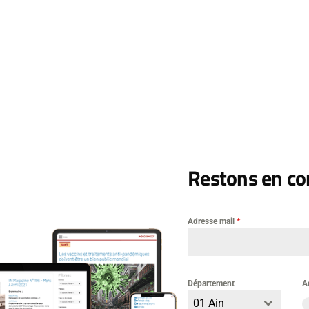
faire passer un message
», confie le locataire choqué. Il cite les pro
sidor
[un autre immeuble de la cité, Ndlr]
veulent récupérer nos clie
’est donc une nouvelle fois sur fond de trafic de drogue et de 
ce s’est déchaînée dans ce quartier. L’arrestation et l’incarcérat
s le bloc du militant de l’Indecosa ont semble-t-il aiguisé les app
pas à continuer à faire régner la terreur pour s’accaparer le rése
 lancement de cocktails Molotov à l’aveugle sur le balcon de cet
lle victime collatérale du trafic.
er
in – La Marseillaise – 1
décembre 2020
Restons en con
Adresse mail
*
Laisser un commentai
Département
A
mentaire
01 Ain