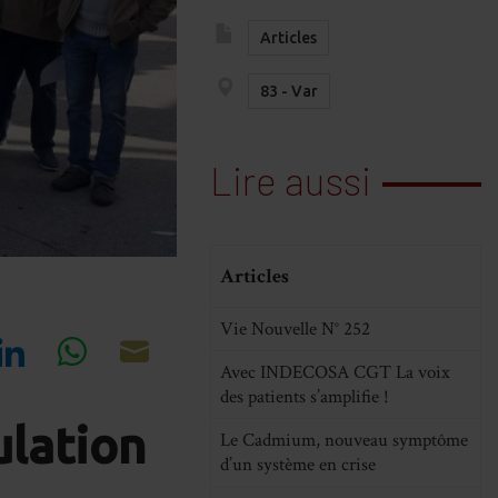
Articles
83 - Var
Lire aussi
Articles
Vie Nouvelle N° 252
Avec INDECOSA CGT La voix
re
Share
Share
Share
des patients s’amplifie !
on
on
on
ulation
Le Cadmium, nouveau symptôme
cebook
LinkedIn
WhatsApp
Email
d’un système en crise