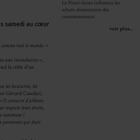
Le Nutri-Score influence les
achats alimentaires des
consommateurs
res samedi au cœur
voir plus...
t, comme tout le monde.
»
lus aux incendiaires
»,
nd la cible d’un
s les locataires, les
e Gérard Casolari,
«
Il consacre d’ailleurs
r respecte leurs droits,
 le summum !
x personnes qui était