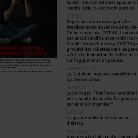
Santé : Des scientifiques appellent 
rendre le Nutri-Score obligatoire.
BREVES
Représentation des usagers des
établissements de santé du Puy-de
Dôme • Indecosa-CGT 63 : la voix d
patients s’amplifie et se renforce ! 
Mobilisation d’Indecosa-CGT 35 po
gratuité des toilettes dans les gare
NON à la diminution de l’offre de s
sur l’agglomération paloise .
ENVIRONNEMENT
Le Cadmium, nouveau symptôme d
système en crise.
PORTRAIT
Lucie Pagat : “Renforcer la solidari
entre habitants, inciter les gens à s
parler et à s’organiser”.
DOSSIER
La grande solitude des lanceurs
d’alerte.
JURIDIQUE
Voyages à forfait : renforcement d