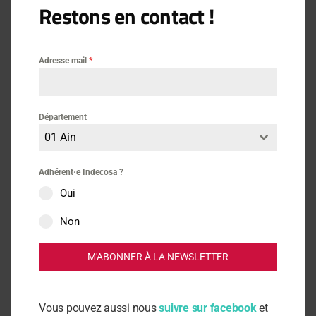
Restons en contact !
Consommation
Adresse mail
*
Département
01 Ain
Lire aussi
Adhérent·e Indecosa ?
Oui
Non
Dossier Consommation
Vie Nouvelle N° 254
M'ABONNER À LA NEWSLETTER
Vie Nouvelle N° 253
IN Magazine N° 228 / Juillet – Août 2026
Vous pouvez aussi nous
suivre sur facebook
et