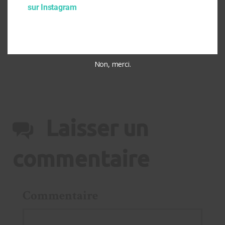
sur Instagram
Mobilisation urgente, défendons les CTRC et les droits des
consommateurs
voir plus...
Non, merci.
Laisser un
commentaire
Commentaire