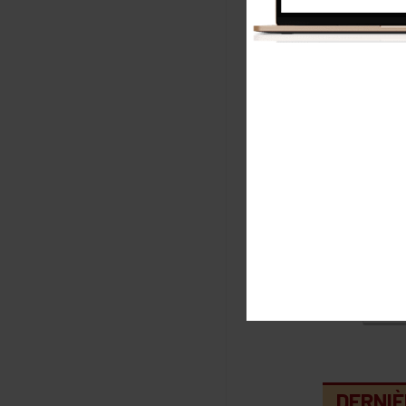
No
E-m
E
m
DERNIÈ