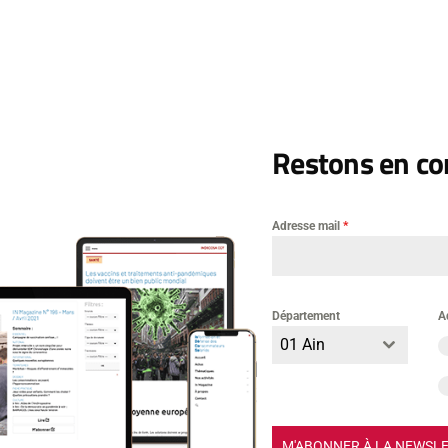
n
thématique santé
Laisser un commentai
Restons en con
Adresse mail
*
mentaire
Département
A
01 Ain
M'ABONNER À LA NEWSL