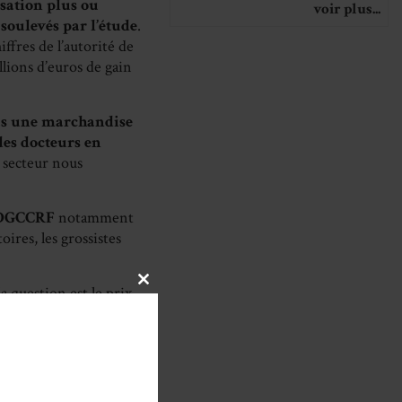
isation plus ou
voir plus...
soulevés par l’étude
.
ffres de l’autorité de
lions d’euros de gain
as une marchandise
 des docteurs en
u secteur nous
a DGCCRF
notamment
oires, les grossistes
la question est le prix
CLOSE
THIS
rix au sein des
MODULE
curité sociale.
Tout