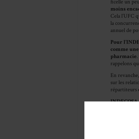
ficelle un pe
moins encad
Cela l’UFC qu
la concurren
annuel de pou
Pour l’IND
comme une au
pharmacie
.
rappelons que
En revanche
sur les relat
répartiteurs 
INDECOSA CG
des médicame
officines et 
ceci afin de
Pou
r INDEC