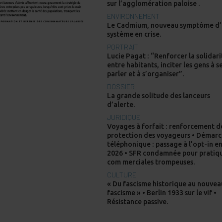
sur l’agglomération paloise .
ENVIRONNEMENT
Le Cadmium, nouveau symptôme d
système en crise.
PORTRAIT
Lucie Pagat : “Renforcer la solidari
entre habitants, inciter les gens à s
parler et à s’organiser”.
DOSSIER
La grande solitude des lanceurs
d’alerte.
JURIDIQUE
Voyages à forfait : renforcement d
protection des voyageurs • Démar
téléphonique : passage à l’opt-in e
2026 • SFR condamnée pour pratiq
com merciales trompeuses.
CULTURE
« Du fascisme historique au nouvea
fascisme » • Berlin 1933 sur le vif •
Résistance passive.