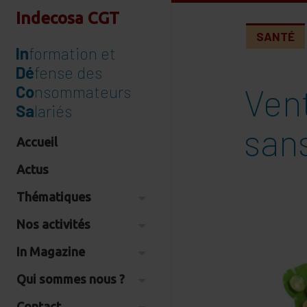
Indecosa CGT
SANTÉ
In
formation et
Dé
fense des
Ven
Co
nsommateurs
Sa
lariés
san
Accueil
Actus
Thématiques
Nos activités
In Magazine
Qui sommes nous ?
Contact