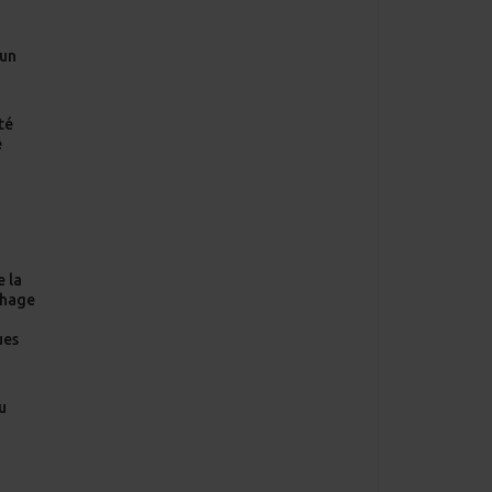
’un
té
e
e la
chage
n
ues
u