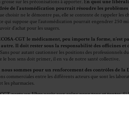
u grosse sur les préconisations à apporter. E
n quoi une libéral
rée de l’automédication pourrait résoudre les problèmes 
e choisir ne le démontre pas, elle se contente de rappeler les chi
ce qui suppose que l’automédication pourrait engendrer 250 mil
voir d’achat pour les usagers.
ECOSA-CGT le médicament, peu importe la forme, n’est p
tre. Il doit rester sous la responsabilité des officines et
 Sans pour autant cautionner les positions des professionnels d
 le bon sens doit primer, il en va de notre santé collective.
,
nous sommes pour un renforcement des contrôles de l
ions commerciales entre les différents acteurs que sont les laborat
et les pharmacies.
T porte un libre accès aux soins pour tous et toutes.
Si 
nts, les autorités peuvent prendre des mesures plafonnant les p
garantissant une prise en charge totale au travers du régime de sé
 garantir une équité d’accès à la santé pour tous et toutes
.
OSA-CGT