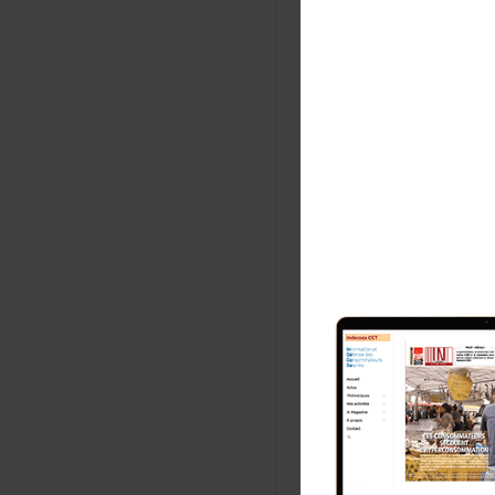
Arnaud Fauco
Responsable 
Com