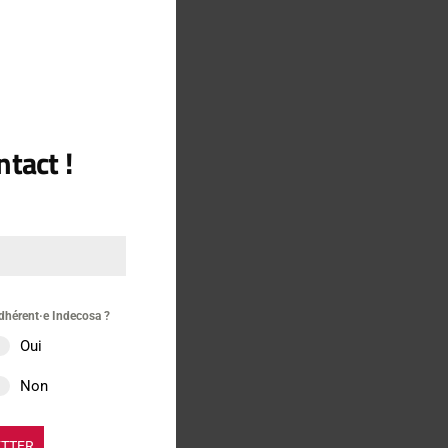
re
tact !
dhérent·e Indecosa ?
Oui
Non
ETTER