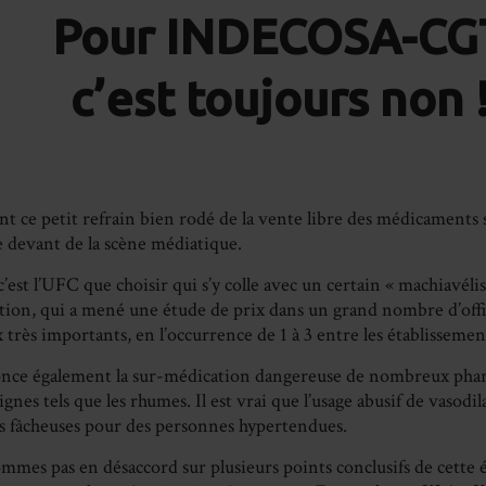
on
Pour INDECOSA-CG
Fa
c’est toujours non 
t ce petit refrain bien rodé de la vente libre des médicaments
e devant de la scène médiatique.
 c’est l’UFC que choisir qui s’y colle avec un certain « machiavélis
iation, qui a mené une étude de prix dans un grand nombre d’offi
x très importants, en l’occurrence de 1 à 3 entre les établissemen
nce également la sur-médication dangereuse de nombreux pha
gnes tels que les rhumes. Il est vrai que l’usage abusif de vasodi
 fâcheuses pour des personnes hypertendues.
ommes pas en désaccord sur plusieurs points conclusifs de cette 