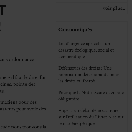
on
on
on
T
voir plus...
cebook
LinkedIn
WhatsApp
Email
!
Communiqués
Loi d’urgence agricole : un
désastre écologique, social et
démocratique
 sans ordonnance
Défenseurs des droits : Une
nomination déterminante pour
me » il faut le dire. En
les droits et libertés
cines, pointe des
ts.
Pour que le Nutri-Score devienne
obligatoire
rmaciens pour des
latateurs peut avoir des
Appel à un débat démocratique
sur l’utilisation du Livret A et sur
le mix énergétique
étude nous trouvons la