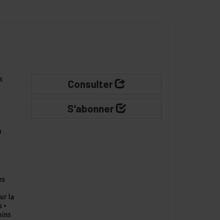
s
Consulter
S'abonner
à
-
es
•
ur la
s •
oins