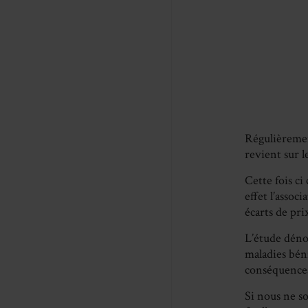
Régulièremen
revient sur l
Cette fois ci
effet l’assoc
écarts de pri
L’étude déno
maladies béni
conséquences
Si nous ne s