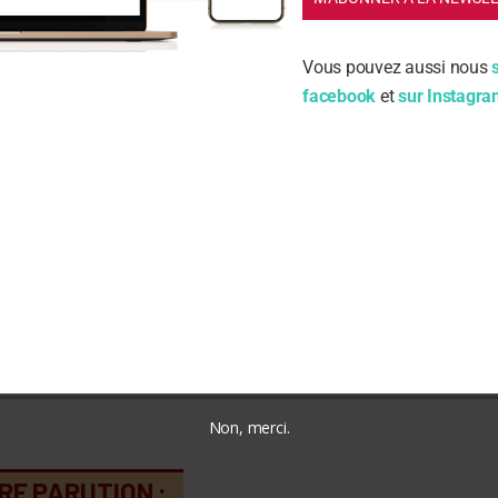
m
Vous pouvez aussi nous
facebook
et
sur Instagr
ail
nregistrer mon nom, mon e-mail et mon site dans le navi
on prochain commentaire.
Non, merci.
RE PARUTION :