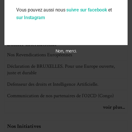
flupyradifurone
Vous pouvez aussi nous
suivre sur facebook
et
Défense des agences publiques santé et environnement
sur Instagram
voir plus...
Dossier International
Non, merci.
Nos Revendications Européennes
Déclaration de BRUXELLES. Pour une Europe ouverte,
juste et durable
Defenseur des droits et Intelligence Artificielle.
Communication de nos partenaires de l’O2CD (Congo)
voir plus...
Nos Initiatives