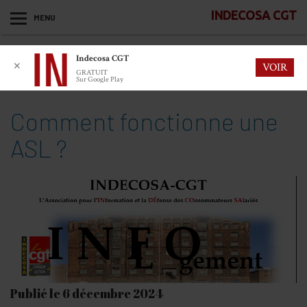
INDECOSA CGT
MENU
Indecosa CGT
✕
VOIR
GRATUIT
Sur Google Play
Comment fonctionne une
ASL ?
Publié le 6 décembre 2024