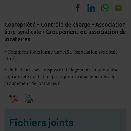
Share
Share
Share
Sh
Copropriété • Contrôle de charge • Association
on
on
on
on
libre syndicale • Groupement ou association de
Facebook
LinkedIn
Whats
Em
locataires
▪ Comment fonctionne une ASL (association syndicale
libre) ?
▪ Un bailleur social disposant de logement au sein d’une
copropriété peut-il ne pas répondre aux demandes du
groupement de locataires ?
Fichiers joints