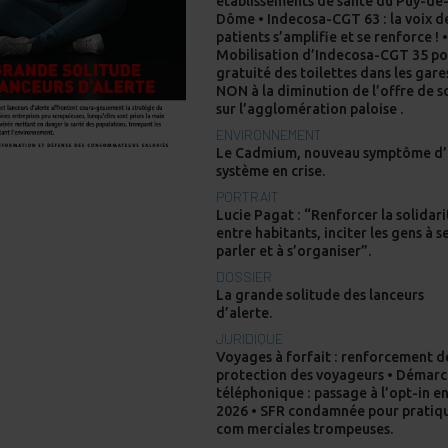
établissements de santé du Puy-de
Dôme • Indecosa-CGT 63 : la voix d
patients s’amplifie et se renforce ! 
Mobilisation d’Indecosa-CGT 35 po
gratuité des toilettes dans les gare
NON à la diminution de l’offre de s
sur l’agglomération paloise .
ENVIRONNEMENT
Le Cadmium, nouveau symptôme d
système en crise.
PORTRAIT
Lucie Pagat : “Renforcer la solidari
entre habitants, inciter les gens à s
parler et à s’organiser”.
DOSSIER
La grande solitude des lanceurs
d’alerte.
JURIDIQUE
Voyages à forfait : renforcement d
protection des voyageurs • Démar
téléphonique : passage à l’opt-in e
2026 • SFR condamnée pour pratiq
com merciales trompeuses.