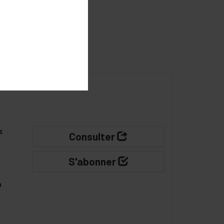
s
Consulter
S'abonner
à