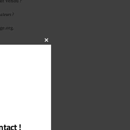
ait vendu ?
ateurs
?
ge.org.
CLOSE
THIS
MODULE
re
tact !