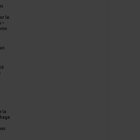
-
es
•
ur la
s •
oins
’un
té
e
e la
chage
n
ues