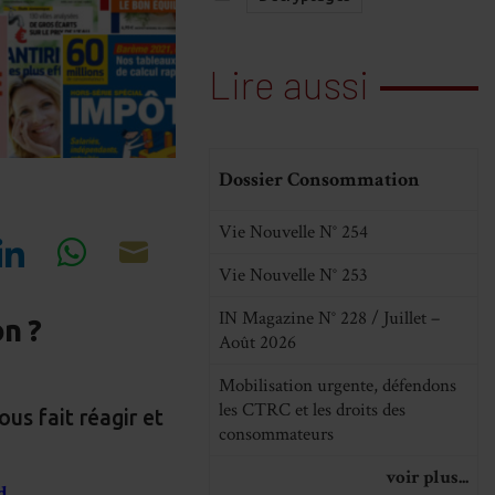
Lire aussi
Dossier Consommation
Vie Nouvelle N° 254
Vie Nouvelle N° 253
re
Share
Share
Share
on
on
on
IN Magazine N° 228 / Juillet –
on ?
Août 2026
cebook
LinkedIn
WhatsApp
Email
Mobilisation urgente, défendons
les CTRC et les droits des
us fait réagir et
consommateurs
voir plus...
d