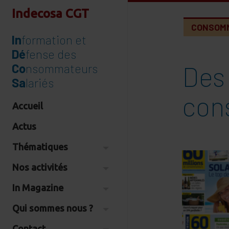
Indecosa CGT
CONSOM
In
formation et
Dé
fense des
Des 
Co
nsommateurs
Sa
lariés
con
Accueil
Actus
Thématiques
Nos activités
In Magazine
Qui sommes nous ?
Contact