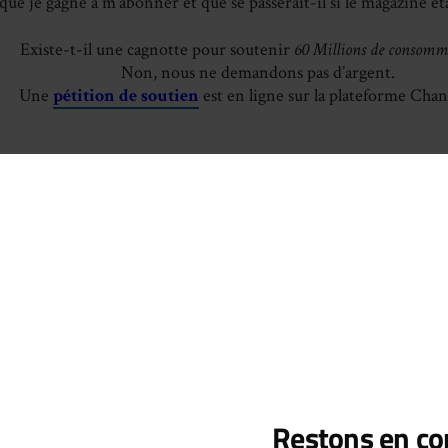
que je gagne à m’abonner et que se passerait-il si le magazine ét
Existe-t-il une cagnotte pour soutenir
60 Millions de consomm
Non, nous ne demandons pas d’argent.
Une
pétition de soutien
est en ligne sur la plateforme Chan
Laisser un commentai
mentaire
Restons en con