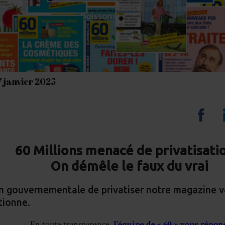
7 janvier 2025
Sha
on
60 Millions menacé de privatisati
Fa
On démêle le faux du vrai
n gouvernementale de privatiser notre magazine vo
tionne.
En toute transparence,
l’équipe de « 60 » vous répon