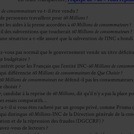
s de consommateurs
va-t-il être vendu ?
e personnes travaillent pour
60 Millions
?
nt les aides à la presse accordées à
60 Millions de consommateurs
?
-il des subventions que toucherait
60 Millions de consommateurs
?
ne sénatrice a-t-elle assuré que la subvention de l’INC a bond
z-vous pas normal que le gouvernement vende un titre déficitai
e budgétaire ?
’intérêt pour les Français que l’entité INC-
60 Millions de consomm
 qui différencie
60 Millions de consommateurs
de
Que Choisir
?
60 Millions de consommateurs
ne défend-il pas les consommateurs 
 choisir ?
r
, candidat à la reprise de
60 Millions
, dit qu’il n’y a pas la place
es essais comparatifs…
ra-t-il si vous êtes racheté par un groupe privé, comme Prisma
 qui distingue
60 Millions
-INC de la Direction générale de la con
ion et de la répression des fraudes (DGCCRF) ?
vez-vous de lecteurs ?