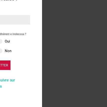
dhérent·e Indecosa ?
Oui
Non
ETTER
suivre sur
am
gateur pour