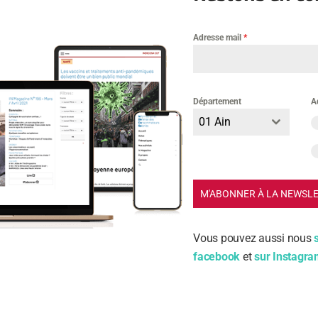
Adresse mail
*
Département
A
m
01 Ain
ail
M'ABONNER À LA NEWSL
Vous pouvez aussi nous
facebook
et
sur Instagr
nregistrer mon nom, mon e-mail et mon site dans le navi
on prochain commentaire.