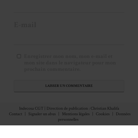
E-mail
Enregistrer mon nom, mon e-mail et
mon site dans le navigateur pour mon
prochain commentaire.
Indecosa CGT | Direction de publication : Christian Khalifa
Contact
|
Signaler un abus
|
Mentions légales
|
Cookies
|
Données
personnelles