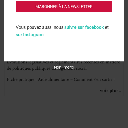
voir plus...
M'ABONNER À LA NEWSLETTER
Fiches pratiques
Vous pouvez aussi nous
suivre sur facebook
et
Qui peut faire partie d’une liste de candidatures ou pas chez
sur Instagram
ce bailleur social ?
Troubles de voisinage et litige non résolu
Evolutions législatives et réglementaires récentes en matière
Non, merci.
de politiques publiques du logement social
Fiche pratique : Aide alimentaire – Comment s’en sortir !
voir plus...