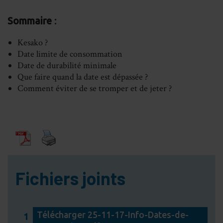
Share
Share
Share
Sh
Sommaire
:
on
on
on
on
Facebook
LinkedIn
Whats
Em
Kesako ?
Date limite de consommation
Date de durabilité minimale
Que faire quand la date est dépassée ?
Comment éviter de se tromper et de jeter ?
Fichiers joints
Télécharger 25-11-17-Info-Dates-de-
1