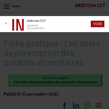
INDECOSA CGT
MENU
Indecosa CGT
✕
VOIR
GRATUIT
Sur Google Play
Fiche pratique : Les dates
de péremption des
produits alimentaires
Publié le 15 novembre 2025