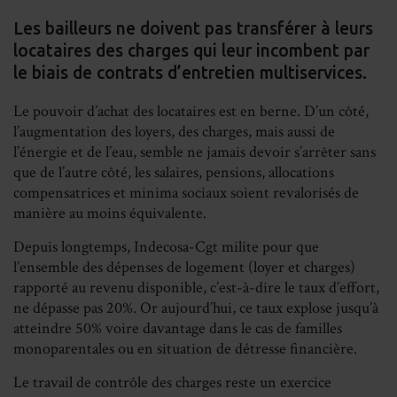
Share
Share
Share
Sh
Les bailleurs ne doivent pas transférer à leurs
on
on
on
on
locataires des charges qui leur incombent par
Facebook
LinkedIn
Whats
Em
le biais de contrats d’entretien multiservices.
Le pouvoir d’achat des locataires est en berne. D’un côté,
l’augmentation des loyers, des charges, mais aussi de
l’énergie et de l’eau, semble ne jamais devoir s’arrêter sans
que de l’autre côté, les salaires, pensions, allocations
compensatrices et minima sociaux soient revalorisés de
manière au moins équivalente.
Depuis longtemps, Indecosa-Cgt milite pour que
l’ensemble des dépenses de logement (loyer et charges)
rapporté au revenu disponible, c’est-à-dire le taux d’effort,
ne dépasse pas 20%. Or aujourd’hui, ce taux explose jusqu’à
atteindre 50% voire davantage dans le cas de familles
monoparentales ou en situation de détresse financière.
Le travail de contrôle des charges reste un exercice