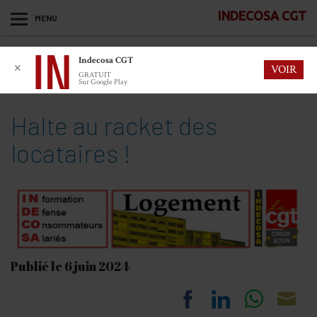
INDECOSA CGT
MENU
Indecosa CGT
✕
VOIR
GRATUIT
Sur Google Play
Halte au racket des
locataires !
Publié le 6 juin 2024