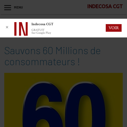
INDECOSA CGT
MENU
Indecosa CGT
✕
VOIR
GRATUIT
Sur Google Play
Sauvons 60 Millions de
consommateurs !