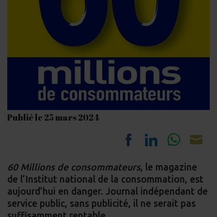
Publié le 25 mars 2024
Share
Share
Share
Sh
60 Millions de consommateurs
, le magazine
on
on
on
on
de l’Institut national de la consommation, est
Facebook
LinkedIn
Whats
Em
aujourd’hui en danger. Journal indépendant de
service public, sans publicité, il ne serait pas
suffisamment rentable.