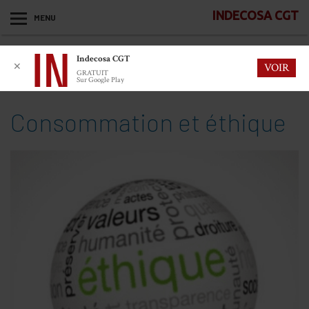
INDECOSA CGT
MENU
Indecosa CGT
✕
VOIR
GRATUIT
Sur Google Play
Consommation et éthique