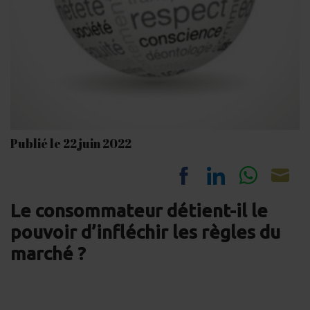
Publié le 22 juin 2022
Share
Share
Share
Sh
Le consommateur détient-il le
on
on
on
on
pouvoir d’infléchir les règles du
Facebook
LinkedIn
Whats
Em
marché ?