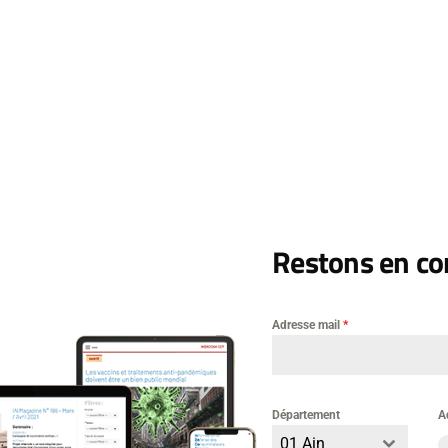
ers joints
Télécharger Dossier-Grande-Distribution-Mai-2024.do
Restons en con
Adresse mail
*
Laisser un commentai
Département
A
mentaire
01 Ain