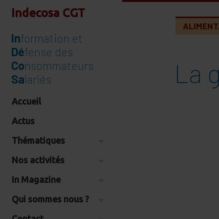
Indecosa CGT
ALIMENT
In
formation et
Dé
fense des
La g
Co
nsommateurs
Sa
lariés
Accueil
Actus
Thématiques
Nos activités
In Magazine
Qui sommes nous ?
Contact