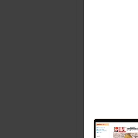
Fichi
1
Com