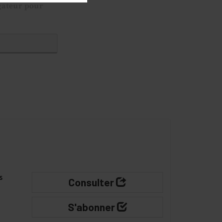
gateur pour
s
Consulter
S'abonner