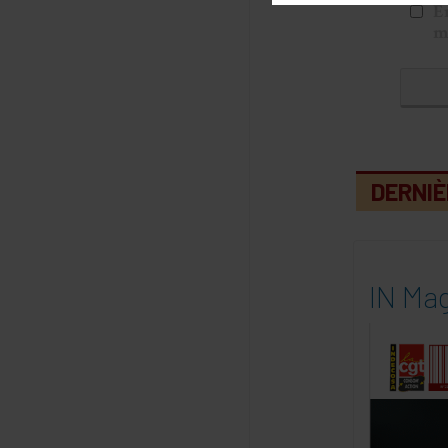
E
m
DERNIÈ
IN Mag