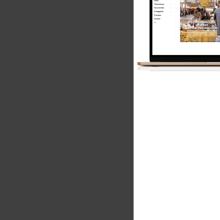
No
E-m