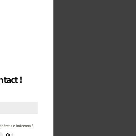
MODULE
cx
tact !
re
dhérent·e Indecosa ?
Oui