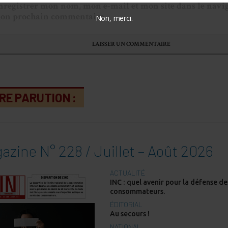
nregistrer mon nom, mon e-mail et mon site dans le navi
on prochain commentaire.
Non, merci.
RE PARUTION :
azine N° 228 / Juillet – Août 2026
ACTUALITÉ
INC : quel avenir pour la défense de
consommateurs.
ÉDITORIAL
Au secours !
NATIONAL