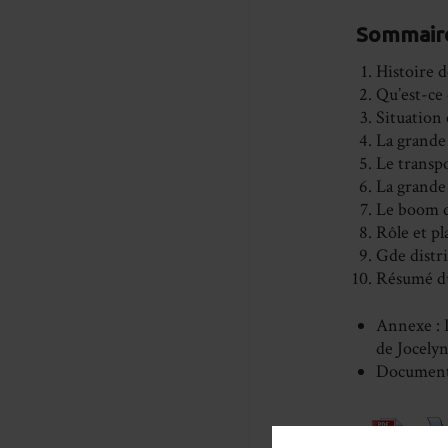
Sommaire
Histoire 
Qu’est-ce 
Situation
La grande 
Le transpo
La grande 
Le boom d
Rôle et pl
Gde distri
Résumé du
Annexe : 
de Jocel
Documents