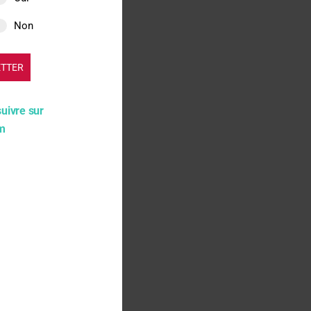
Non
ETTER
suivre sur
am