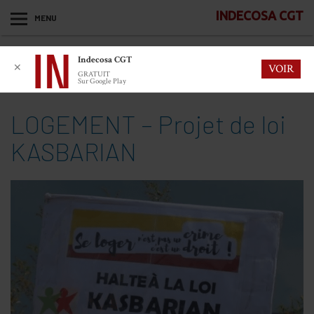
INDECOSA CGT
MENU
Indecosa CGT
✕
VOIR
GRATUIT
Sur Google Play
LOGEMENT – Projet de loi
KASBARIAN