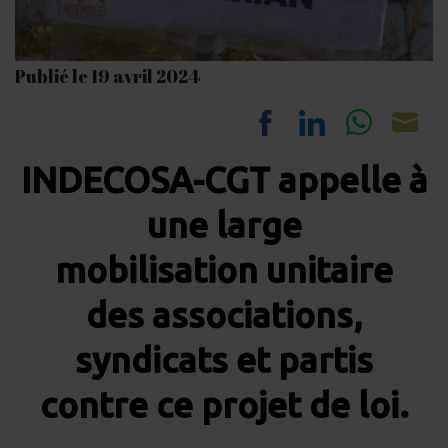
Publié le 19 avril 2024
Share
Share
Share
Sh
INDECOSA-CGT appelle à
on
on
on
on
Facebook
LinkedIn
Whats
Em
une large
mobilisation unitaire
des associations,
syndicats et partis
contre ce projet de loi.