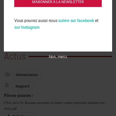
M'ABONNER À LA NEWSLETTER
Télécharger CNA_Avis-91_Resume-
1
prevenir-et-lutter-conter-precarite-
aliment-oct-2022.pdf
Vous pouvez aussi nous
suivre sur facebook
et
sur Instagram
Actus
Non, merci.
Alimentation
Rapport
Pièces-jointes :
CNA_Avis-91_Resume-prevenir-et-lutter-conter-precarite-aliment-oct-
2022.pdf