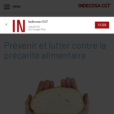
INDECOSA CGT
MENU
Indecosa CGT
✕
VOIR
GRATUIT
Sur Google Play
Prévenir et lutter contre la
précarité alimentaire